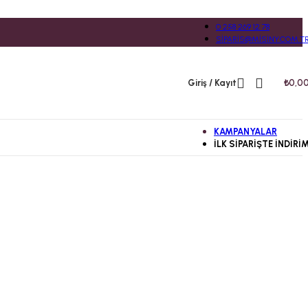
0 258 269 12 78
SIPARIS@MISINY.COM.T
Giriş / Kayıt
₺
0,0
KAMPANYALAR
İLK SIPARIŞTE İNDIRI