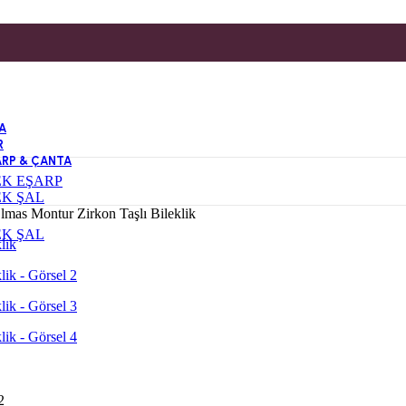
A
R
ARP & ÇANTA
EK EŞARP
EK ŞAL
lmas Montur Zirkon Taşlı Bileklik
EK ŞAL