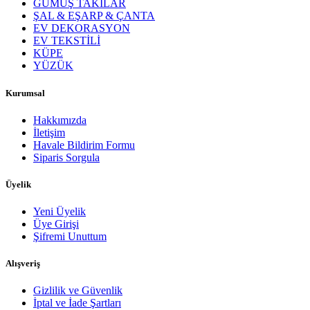
GÜMÜŞ TAKILAR
ŞAL & EŞARP & ÇANTA
EV DEKORASYON
EV TEKSTİLİ
KÜPE
YÜZÜK
Kurumsal
Hakkımızda
İletişim
Havale Bildirim Formu
Siparis Sorgula
Üyelik
Yeni Üyelik
Üye Girişi
Şifremi Unuttum
Alışveriş
Gizlilik ve Güvenlik
İptal ve İade Şartları