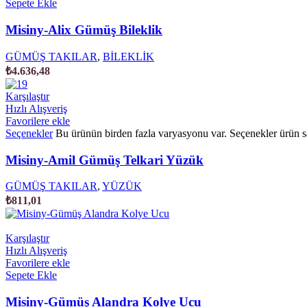
Sepete Ekle
Misiny-Alix Gümüş Bileklik
GÜMÜŞ TAKILAR
,
BİLEKLİK
₺
4.636,48
Karşılaştır
Hızlı Alışveriş
Favorilere ekle
Seçenekler
Bu ürünün birden fazla varyasyonu var. Seçenekler ürün sa
Misiny-Amil Gümüş Telkari Yüzük
GÜMÜŞ TAKILAR
,
YÜZÜK
₺
811,01
Karşılaştır
Hızlı Alışveriş
Favorilere ekle
Sepete Ekle
Misiny-Gümüş Alandra Kolye Ucu