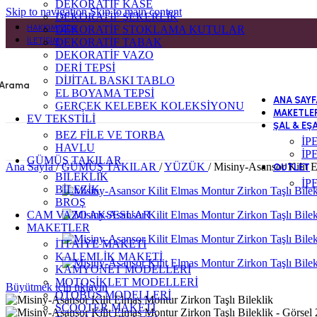
DEKORATİF KASE
Skip to navigation
Skip to main content
DEKORATİF ŞEKERLİK
HAKKIMIZDA
DEKORATİF STOKLAMA KUTULAR
İLETIŞIM
DEKORATİF TABAK
DEKORATİF VAZO
DERİ TEPSİ
DİJİTAL BASKI TABLO
Arama
EL BOYAMA TEPSİ
ANA SAYF
GERÇEK KELEBEK KOLEKSİYONU
MAKETLE
EV TEKSTİLİ
ŞAL & EŞ
BEZ FİLE VE TORBA
İP
HAVLU
İP
GÜMÜŞ TAKILAR
Ana Sayfa
/
GÜMÜŞ TAKILAR
/
YÜZÜK
/
Misiny-Asansor Kilit E
OUTLET
BİLEKLİK
İP
BİLEZİK
BROŞ
CAM VAZO AKSESUAR
MAKETLER
İTFAİYE MAKETİ
KALEMLİK MAKETİ
KAMYONET MODELLERİ
MOTOSİKLET MODELLERİ
Büyütmek için tıklayın
OTOBÜS MODELLERİ
SCOOTER MAKETİ