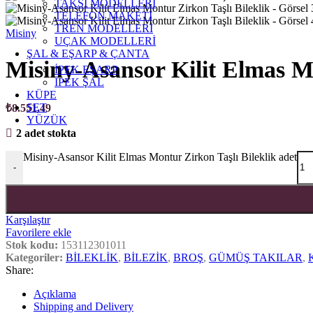
TAKSİ MODELLERİ
TELEFON MAKETİ
TREN MODELLERİ
Misiny
UÇAK MODELLERİ
ŞAL & EŞARP & ÇANTA
Misiny-Asansor Kilit Elmas Mo
İPEK EŞARP
İPEK ŞAL
KÜPE
SET
₺
8.551,49
YÜZÜK
2 adet stokta
Misiny-Asansor Kilit Elmas Montur Zirkon Taşlı Bileklik adet
-
Karşılaştır
Favorilere ekle
Stok kodu:
153112301011
Kategoriler:
BİLEKLİK
,
BİLEZİK
,
BROŞ
,
GÜMÜŞ TAKILAR
,
Share:
Açıklama
Shipping and Delivery