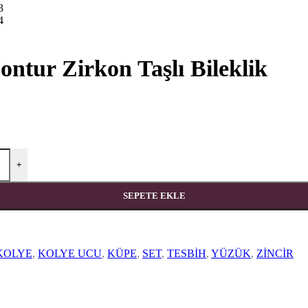
ntur Zirkon Taşlı Bileklik
+
SEPETE EKLE
KOLYE
,
KOLYE UCU
,
KÜPE
,
SET
,
TESBİH
,
YÜZÜK
,
ZİNCİR