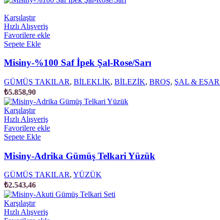
Karşılaştır
Hızlı Alışveriş
Favorilere ekle
Sepete Ekle
Misiny-%100 Saf İpek Şal-Rose/Sarı
GÜMÜŞ TAKILAR
,
BİLEKLİK
,
BİLEZİK
,
BROŞ
,
ŞAL & EŞAR
₺
5.858,90
Karşılaştır
Hızlı Alışveriş
Favorilere ekle
Sepete Ekle
Misiny-Adrika Gümüş Telkari Yüzük
GÜMÜŞ TAKILAR
,
YÜZÜK
₺
2.543,46
Karşılaştır
Hızlı Alışveriş