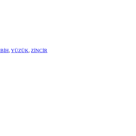
SBİH
,
YÜZÜK
,
ZİNCİR