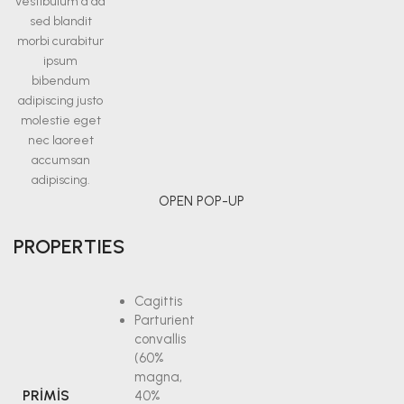
vestibulum a ad
sed blandit
morbi curabitur
ipsum
bibendum
adipiscing justo
molestie eget
nec laoreet
accumsan
adipiscing.
OPEN POP-UP
PROPERTIES
Cagittis
Parturient
convallis
(60%
magna,
PRIMIS
40%