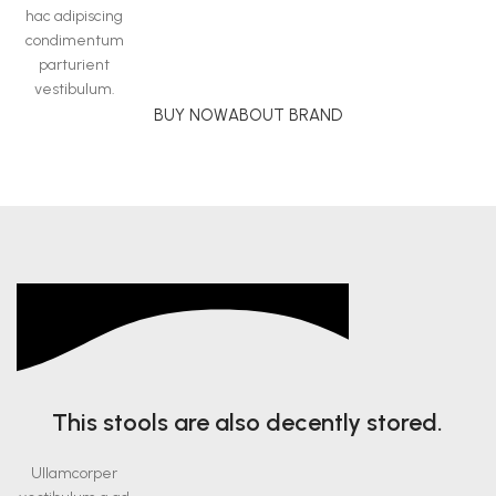
hac adipiscing
condimentum
parturient
vestibulum.
BUY NOW
ABOUT BRAND
This stools are also decently stored.
Ullamcorper