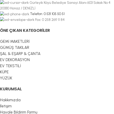
Gürleyik Köyü Belediye Sanayi Alanı 603 Sokak No:4
20330 Honaz / DENİZLİ
Telefon: 0 531 105 50 51
Fax: 0 258 269 11 84
ÖNE ÇIKAN KATEGORILER
GEMİ MAKETLERİ
GÜMÜŞ TAKILAR
ŞAL & EŞARP & ÇANTA
EV DEKORASYON
EV TEKSTİLİ
KÜPE
YÜZÜK
KURUMSAL
Hakkımızda
İletişim
Havale Bildirim Formu