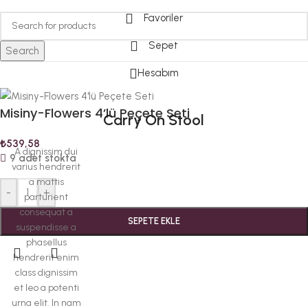
Favoriler
Sepet
Search
Hesabım
Misiny-Flowers 4’lü Peçete Seti
Carry On Stool
₺
539,58
A dignissim dui
9 adet stokta
varius hendrerit
a mattis
-
+
parturient
consequat a
SEPETE EKLE
suspendisse a
phasellus
hendrerit enim
class dignissim
et leo a potenti
urna elit. In nam