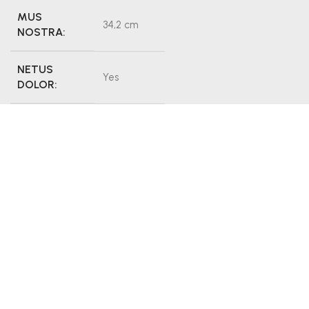
MUS
34,2 cm
NOSTRA:
NETUS
Yes
DOLOR:
FACILISI:
No
DIGNISSIM:
216364
About Designer