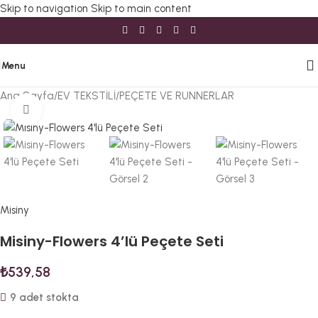
Skip to navigation
Skip to main content
Menu
Ana Sayfa
/
EV TEKSTİLİ
/
PEÇETE VE RUNNERLAR
Büyütmek için tıklayın
Misiny
Misiny-Flowers 4’lü Peçete Seti
₺
539,58
9 adet stokta