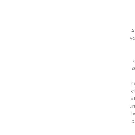
A
va
s
h
c
et
ur
h
c