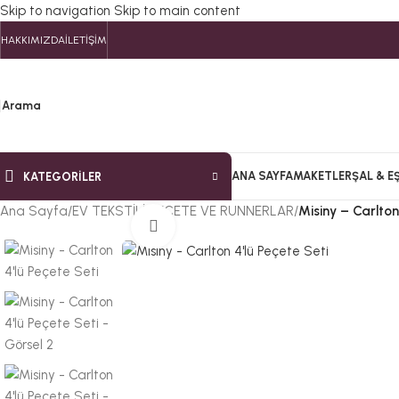
Skip to navigation
Skip to main content
HAKKIMIZDA
İLETIŞIM
Arama
ANA SAYFA
MAKETLER
ŞAL & E
KATEGORILER
Ana Sayfa
/
EV TEKSTİLİ
/
PEÇETE VE RUNNERLAR
/
Misiny – Carlton 
Büyütmek için tıklayın