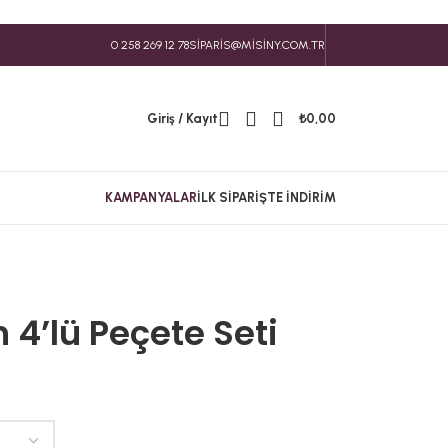
0 258 269 12 78
SIPARIS@MISINY.COM.TR
Giriş / Kayıt
₺
0,00
KAMPANYALAR
İLK SIPARIŞTE İNDIRIM
 4’lü Peçete Seti