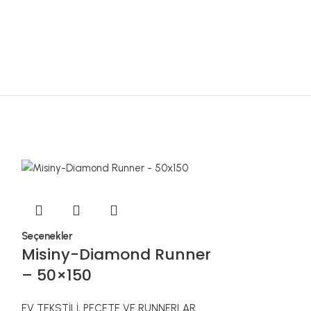
Sepete Ekle
Misiny-Fl
Seçenekler
Misiny-Diamond Runner
Önlüğü
– 50×150
EV TEKSTİLİ
,
MU
EV TEKSTİLİ
,
PEÇETE VE RUNNERLAR
₺
688,84