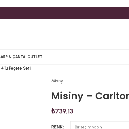
ŞARP & ÇANTA
OUTLET
4’lü Peçete Seti
Misiny
Misiny – Carlton
₺
739,13
RENK