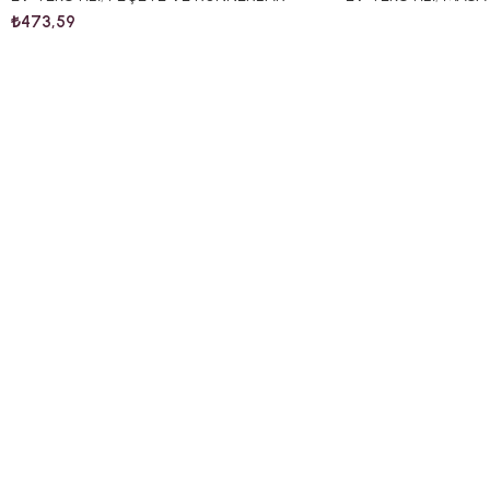
₺
473,59