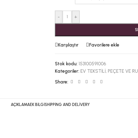
-
+
S
Karşılaştır
Favorilere ekle
Stok kodu:
153100591006
Kategoriler:
EV TEKSTİLİ
,
PEÇETE VE R
Share:
AÇIKLAMA
EK BILGI
SHIPPING AND DELIVERY