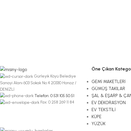
Öne Çıkan Kategor
Gürleyik Köyü Belediye
GEMİ MAKETLERİ
Sanayi Alanı 603 Sokak No:4 20330 Honaz /
GÜMÜŞ TAKILAR
DENİZLİ
ŞAL & EŞARP & ÇA
Telefon: 0 531 105 50 51
Fax: 0 258 269 11 84
EV DEKORASYON
EV TEKSTİLİ
KÜPE
YÜZÜK