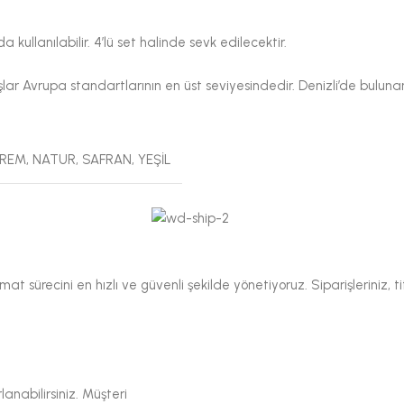
kullanılabilir. 4’lü set halinde sevk edilecektir.
aşlar Avrupa standartlarının en üst seviyesindedir. Denizli’de bulun
KREM
,
NATUR
,
SAFRAN
,
YEŞİL
mat sürecini en hızlı ve güvenli şekilde yönetiyoruz. Siparişleriniz, t
nabilirsiniz. Müşteri