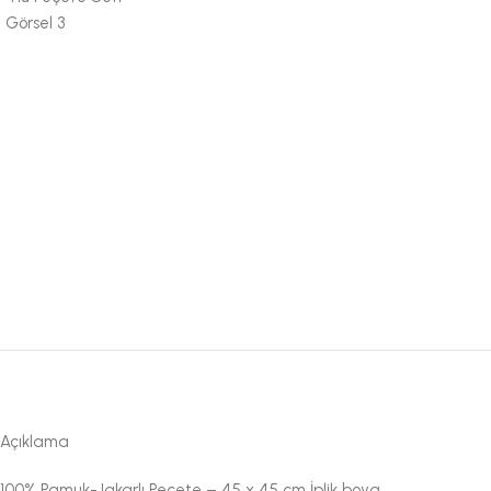
Açıklama
100% Pamuk-Jakarlı Peçete – 45 x 45 cm İplik boya.