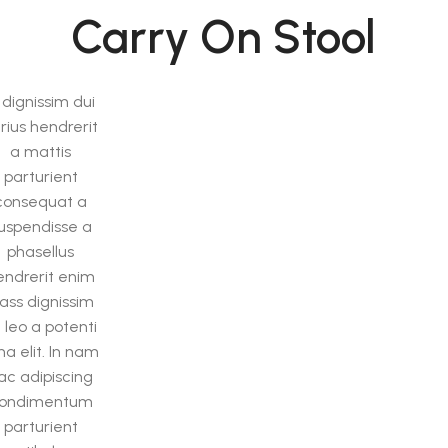
Carry On Stool
 dignissim dui
rius hendrerit
a mattis
parturient
consequat a
uspendisse a
phasellus
endrerit enim
lass dignissim
 leo a potenti
na elit. In nam
ac adipiscing
ondimentum
parturient