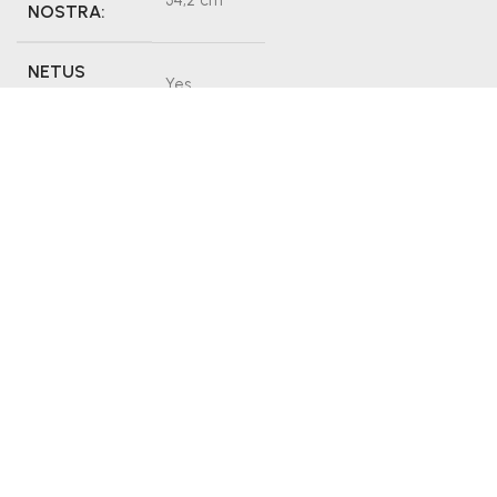
NOSTRA:
NETUS
Yes
DOLOR:
FACILISI:
No
DIGNISSIM:
216364
About Designer
Gray