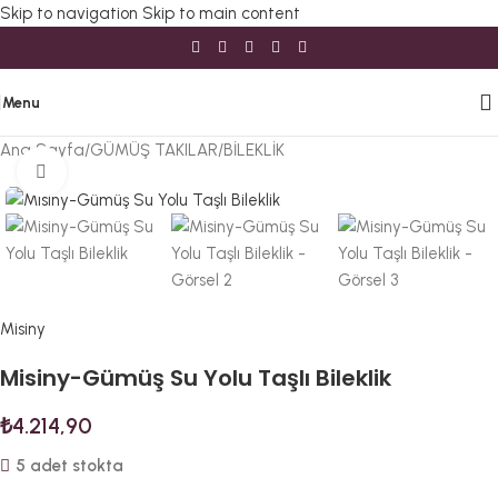
Skip to navigation
Skip to main content
Menu
Ana Sayfa
/
GÜMÜŞ TAKILAR
/
BİLEKLİK
Büyütmek için tıklayın
Misiny
Misiny-Gümüş Su Yolu Taşlı Bileklik
₺
4.214,90
5 adet stokta