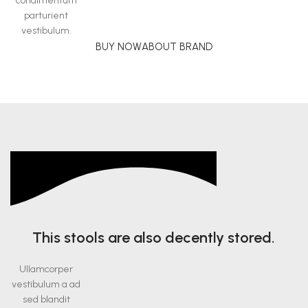
condimentum
parturient
vestibulum.
BUY NOW
ABOUT BRAND
This stools are also decently stored.
Ullamcorper
vestibulum a ad
sed blandit