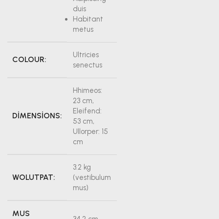
duis
Habitant
metus
Ultricies
COLOUR:
senectus
Hhimeos:
23 cm,
Eleifend:
DIMENSIONS:
53 cm,
Ullorper: 15
cm
3.2 kg
WOLUTPAT:
(vestibulum
mus)
MUS
34,2 cm