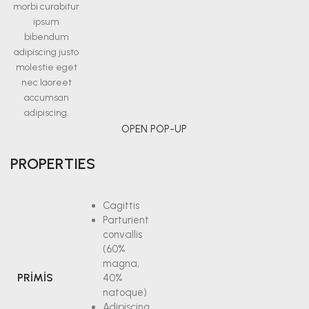
morbi curabitur
ipsum
bibendum
adipiscing justo
molestie eget
nec laoreet
accumsan
adipiscing.
OPEN POP-UP
PROPERTIES
Cagittis
Parturient
convallis
(60%
magna,
PRIMIS
40%
natoque)
Adipiscing