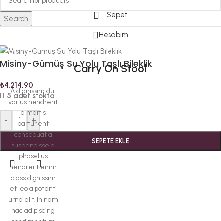
Sepet
Search
Hesabım
Misiny-Gümüş Su Yolu Taşlı Bileklik
Carry On Stool
₺
4.214,90
A dignissim dui
5 adet stokta
varius hendrerit
a mattis
-
+
parturient
consequat a
SEPETE EKLE
suspendisse a
phasellus
hendrerit enim
class dignissim
et leo a potenti
urna elit. In nam
hac adipiscing