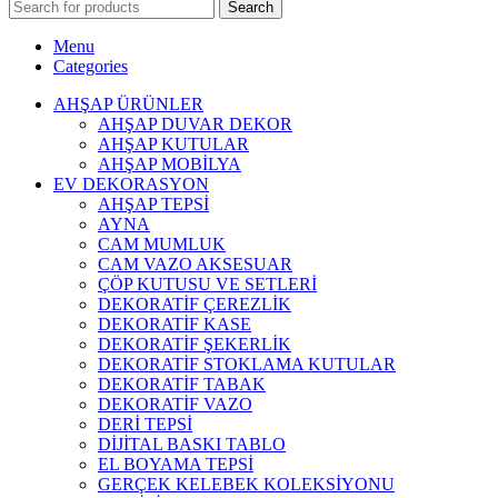
Search
Menu
Categories
AHŞAP ÜRÜNLER
AHŞAP DUVAR DEKOR
AHŞAP KUTULAR
AHŞAP MOBİLYA
EV DEKORASYON
AHŞAP TEPSİ
AYNA
CAM MUMLUK
CAM VAZO AKSESUAR
ÇÖP KUTUSU VE SETLERİ
DEKORATİF ÇEREZLİK
DEKORATİF KASE
DEKORATİF ŞEKERLİK
DEKORATİF STOKLAMA KUTULAR
DEKORATİF TABAK
DEKORATİF VAZO
DERİ TEPSİ
DİJİTAL BASKI TABLO
EL BOYAMA TEPSİ
GERÇEK KELEBEK KOLEKSİYONU