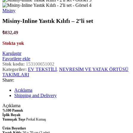
Misiny
Misiny-Inline Yastık Kılıfı – 2’li set
₺
832,49
Stokta yok
Karşılaştır
Favorilere ekle
Stok kodu:
153100651002
Kategoriler:
EV TEKSTİLİ
,
NEVRESİM VE YATAK ÖRTÜSÜ
TAKIMLARI
Share:
Açıklama
Shipping and Delivery
Açıklama
%100 Pamuk
İplik Boyalı
Yumuşak Tuşe
Perkal Kumaş
Ürün Boyutları
Yastık Kılıfı:
50 x 70 cm (2 adet)