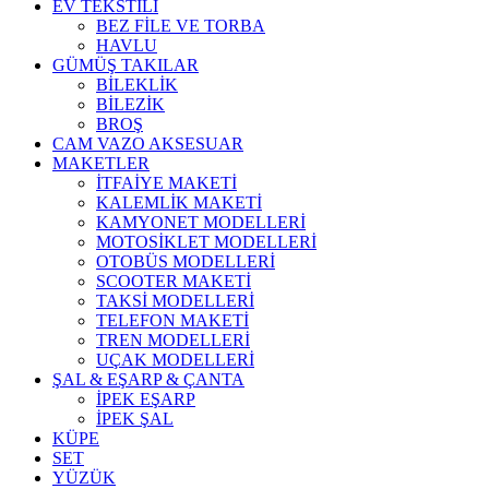
EV TEKSTİLİ
BEZ FİLE VE TORBA
HAVLU
GÜMÜŞ TAKILAR
BİLEKLİK
BİLEZİK
BROŞ
CAM VAZO AKSESUAR
MAKETLER
İTFAİYE MAKETİ
KALEMLİK MAKETİ
KAMYONET MODELLERİ
MOTOSİKLET MODELLERİ
OTOBÜS MODELLERİ
SCOOTER MAKETİ
TAKSİ MODELLERİ
TELEFON MAKETİ
TREN MODELLERİ
UÇAK MODELLERİ
ŞAL & EŞARP & ÇANTA
İPEK EŞARP
İPEK ŞAL
KÜPE
SET
YÜZÜK