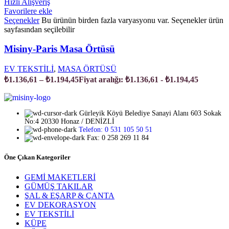
Hızlı Alışveriş
Favorilere ekle
Seçenekler
Bu ürünün birden fazla varyasyonu var. Seçenekler ürün
sayfasından seçilebilir
Misiny-Paris Masa Örtüsü
EV TEKSTİLİ
,
MASA ÖRTÜSÜ
₺
1.136,61
–
₺
1.194,45
Fiyat aralığı: ₺1.136,61 - ₺1.194,45
Gürleyik Köyü Belediye Sanayi Alanı 603 Sokak
No:4 20330 Honaz / DENİZLİ
Telefon: 0 531 105 50 51
Fax: 0 258 269 11 84
Öne Çıkan Kategoriler
GEMİ MAKETLERİ
GÜMÜŞ TAKILAR
ŞAL & EŞARP & ÇANTA
EV DEKORASYON
EV TEKSTİLİ
KÜPE