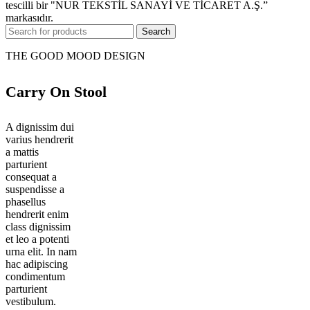
tescilli bir "NUR TEKSTİL SANAYİ VE TİCARET A.Ş.”
markasıdır.
Search
THE GOOD MOOD DESIGN
Carry On Stool
A dignissim dui
varius hendrerit
a mattis
parturient
consequat a
suspendisse a
phasellus
hendrerit enim
class dignissim
et leo a potenti
urna elit. In nam
hac adipiscing
condimentum
parturient
vestibulum.