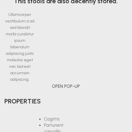
This stools are also decently stored.
Ullamcorper
vestibulum a ad
sed blandit
morbi curabitur
ipsum
bibendum
adipiscing justo
molestie eget
nec laoreet
accumsan
adipiscing.
OPEN POP-UP
PROPERTIES
Cagittis
Parturient
convallis