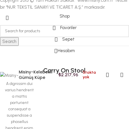
Copyright 2015 © Tüm Hakları Saklıdır. "www.misiny.com.tr" tescilli
bir "NUR TEKSTİL SANAYİ VE TİCARET A.Ş.” markasıdır.
Shop
Favoriler
Sepet
Search
Hesabım
Carry On Stool
Misiny-Kelebekli
Stokta
₺
2.217,96
Gümüş Küpe
yok
A dignissim dui
varius hendrerit
a mattis
parturient
consequat a
suspendisse a
phasellus
hendrerit enim