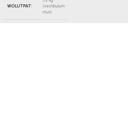
WOLUTPAT:
(vestibulum
mus)
MUS
34,2 cm
NOSTRA:
NETUS
Yes
DOLOR:
FACILISI:
No
DIGNISSIM:
216364
About Designer