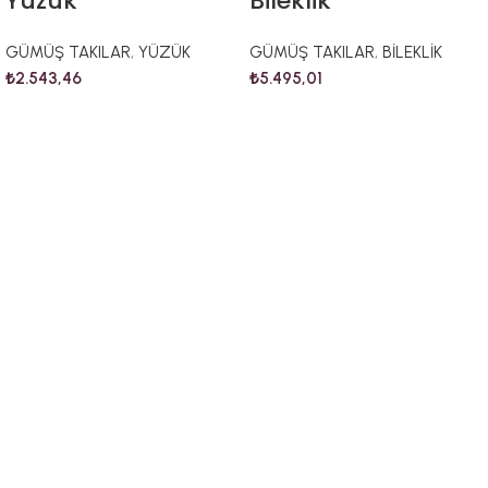
Yüzük
Bileklik
GÜMÜŞ TAKILAR
,
YÜZÜK
GÜMÜŞ TAKILAR
,
BİLEKLİK
₺
2.543,46
₺
5.495,01