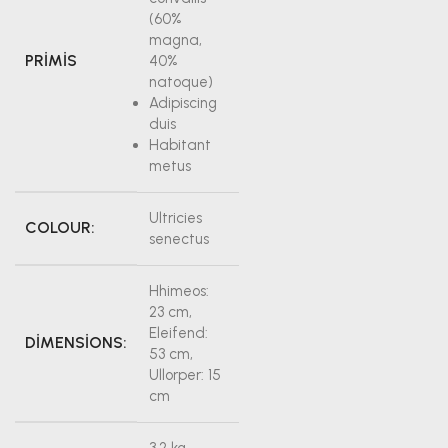
(60%
magna,
PRIMIS
40%
natoque)
Adipiscing
duis
Habitant
metus
Ultricies
COLOUR:
senectus
Hhimeos:
23 cm,
Eleifend:
DIMENSIONS:
53 cm,
Ullorper: 15
cm
3.2 kg