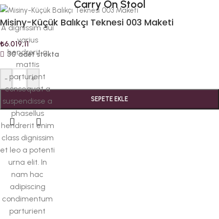
Carry On Stool
Misiny-Küçük Balıkçı Teknesi 003 Maketi
A dignissim dui
varius
₺
6.019,11
hendrerit a
30 adet stokta
mattis
parturient
-
+
consequat a
SEPETE EKLE
suspendisse a
phasellus
hendrerit enim
class dignissim
et leo a potenti
urna elit. In
nam hac
adipiscing
condimentum
parturient