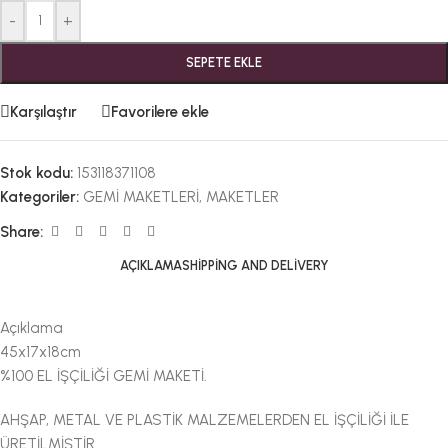
-
+
SEPETE EKLE
Karşılaştır
Favorilere ekle
Stok kodu:
153118371108
Kategoriler:
GEMİ MAKETLERİ
,
MAKETLER
Share:
AÇIKLAMA
SHIPPING AND DELIVERY
Açıklama
45x17x18cm
%100 EL İŞÇİLİĞİ GEMİ MAKETİ.
AHŞAP, METAL VE PLASTİK MALZEMELERDEN EL İŞÇİLİĞİ İLE
ÜRETİLMİŞTİR.