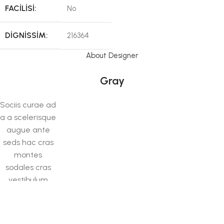
FACILISI:
No
DIGNISSIM:
216364
About Designer
Gray
Sociis curae ad
a a scelerisque
augue ante
seds hac cras
montes
sodales cras
vestibulum
vestibulum a a
ullamcorper
adipiscing id