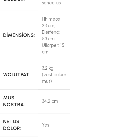
senectus
Hhimeos:
23 cm,
Eleifend:
DIMENSIONS:
53 cm,
Ullorper: 15
cm
3.2 kg
WOLUTPAT:
(vestibulum
mus)
MUS
34,2 cm
NOSTRA:
NETUS
Yes
DOLOR: