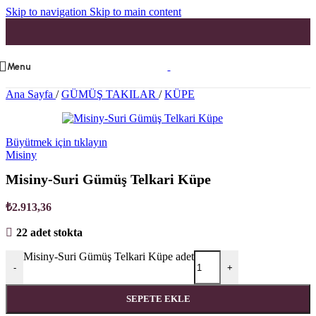
Skip to navigation
Skip to main content
Menu
Ana Sayfa
/
GÜMÜŞ TAKILAR
/
KÜPE
Büyütmek için tıklayın
Misiny
Misiny-Suri Gümüş Telkari Küpe
₺
2.913,36
22 adet stokta
Misiny-Suri Gümüş Telkari Küpe adet
-
+
SEPETE EKLE