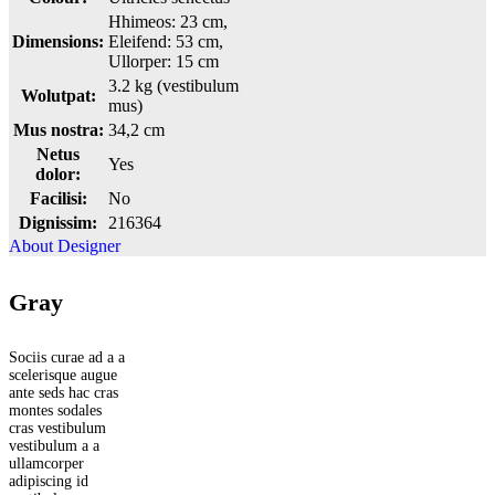
Hhimeos: 23 cm,
Dimensions:
Eleifend: 53 cm,
Ullorper: 15 cm
3.2 kg (vestibulum
Wolutpat:
mus)
Mus nostra:
34,2 cm
Netus
Yes
dolor:
Facilisi:
No
Dignissim:
216364
About Designer
Gray
Sociis curae ad a a
scelerisque augue
ante seds hac cras
montes sodales
cras vestibulum
vestibulum a a
ullamcorper
adipiscing id