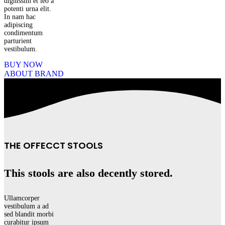
dignissim et leo a
potenti urna elit.
In nam hac
adipiscing
condimentum
parturient
vestibulum.
BUY NOW
ABOUT BRAND
THE OFFECCT STOOLS
This stools are also decently stored.
Ullamcorper
vestibulum a ad
sed blandit morbi
curabitur ipsum