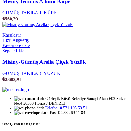
Misiny-Gümüş Allium Küpe
GÜMÜŞ TAKILAR
,
KÜPE
₺
560,39
Karşılaştır
Hızlı Alışveriş
Favorilere ekle
Sepete Ekle
Misiny-Gümüş Arella Çiçek Yüzük
GÜMÜŞ TAKILAR
,
YÜZÜK
₺
2.683,91
Gürleyik Köyü Belediye Sanayi Alanı 603 Sokak
No:4 20330 Honaz / DENİZLİ
Telefon: 0 531 105 50 51
Fax: 0 258 269 11 84
Öne Çıkan Kategoriler