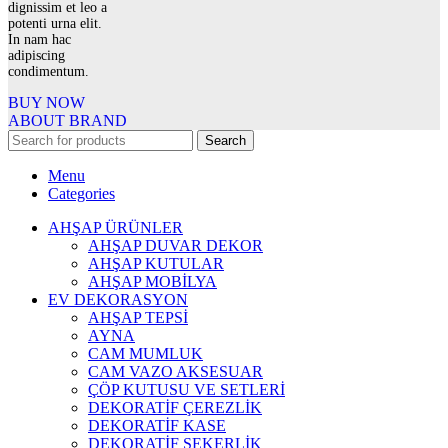
dignissim et leo a
potenti urna elit.
In nam hac
adipiscing
condimentum.
BUY NOW
ABOUT BRAND
Search
Menu
Categories
AHŞAP ÜRÜNLER
AHŞAP DUVAR DEKOR
AHŞAP KUTULAR
AHŞAP MOBİLYA
EV DEKORASYON
AHŞAP TEPSİ
AYNA
CAM MUMLUK
CAM VAZO AKSESUAR
ÇÖP KUTUSU VE SETLERİ
DEKORATİF ÇEREZLİK
DEKORATİF KASE
DEKORATİF ŞEKERLİK