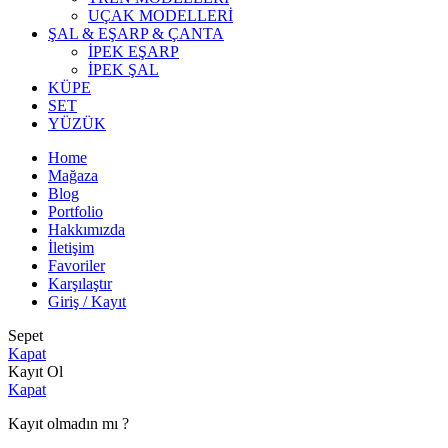
UÇAK MODELLERİ
ŞAL & EŞARP & ÇANTA
İPEK EŞARP
İPEK ŞAL
KÜPE
SET
YÜZÜK
Home
Mağaza
Blog
Portfolio
Hakkımızda
İletişim
Favoriler
Karşılaştır
Giriş / Kayıt
Sepet
Kapat
Kayıt Ol
Kapat
Kayıt olmadın mı ?