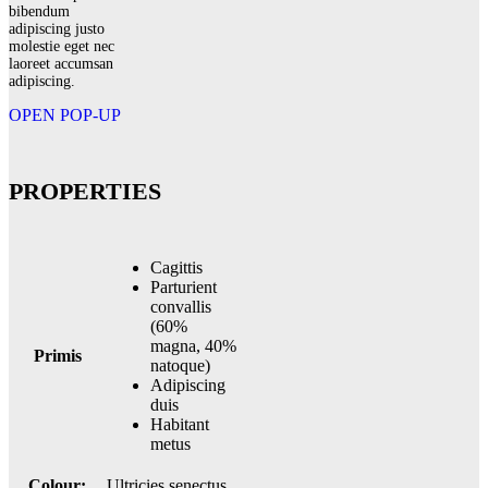
bibendum
adipiscing justo
molestie eget nec
laoreet accumsan
adipiscing.
OPEN POP-UP
PROPERTIES
Cagittis
Parturient
convallis
(60%
magna, 40%
Primis
natoque)
Adipiscing
duis
Habitant
metus
Colour:
Ultricies senectus