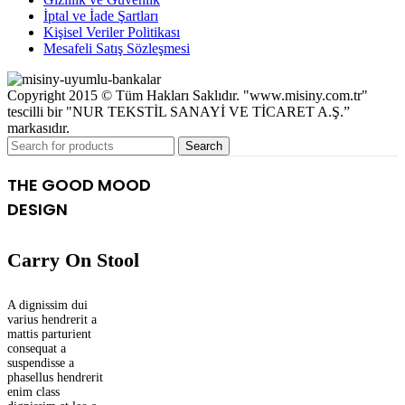
İptal ve İade Şartları
Kişisel Veriler Politikası
Mesafeli Satış Sözleşmesi
Copyright 2015 © Tüm Hakları Saklıdır. "www.misiny.com.tr"
tescilli bir "NUR TEKSTİL SANAYİ VE TİCARET A.Ş.”
markasıdır.
Search
THE GOOD MOOD
DESIGN
Carry On Stool
A dignissim dui
varius hendrerit a
mattis parturient
consequat a
suspendisse a
phasellus hendrerit
enim class