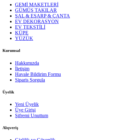
GEMİ MAKETLERİ
GÜMÜŞ TAKILAR
ŞAL & EŞARP & ÇANTA
EV DEKORASYON
EV TEKSTİLİ
KÜPE
YÜZÜK
Kurumsal
Hakkımızda
İletişim
Havale Bildirim Formu
Siparis Sorgula
Üyelik
Yeni Üyelik
Üye Girişi
Şifremi Unuttum
Alışveriş
Gizlilik ve Güvenlik