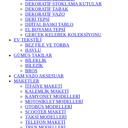
DEKORATİF STOKLAMA KUTULAR
DEKORATİF TABAK
DEKORATİF VAZO
DERİ TEPSİ
DİJİTAL BASKI TABLO
EL BOYAMA TEPSİ
GERÇEK KELEBEK KOLEKSİYONU
EV TEKSTİLİ
BEZ FİLE VE TORBA
HAVLU
GÜMÜŞ TAKILAR
BİLEKLİK
BİLEZİK
BROŞ
CAM VAZO AKSESUAR
MAKETLER
İTFAİYE MAKETİ
KALEMLİK MAKETİ
KAMYONET MODELLERİ
MOTOSİKLET MODELLERİ
OTOBÜS MODELLERİ
SCOOTER MAKETİ
TAKSİ MODELLERİ
TELEFON MAKETİ
TREN MODELLERİ