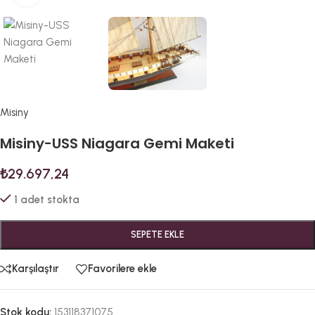
Misiny
Misiny-USS Niagara Gemi Maketi
₺
29.697,24
1 adet stokta
SEPETE EKLE
Karşılaştır
Favorilere ekle
Stok kodu:
153118371075