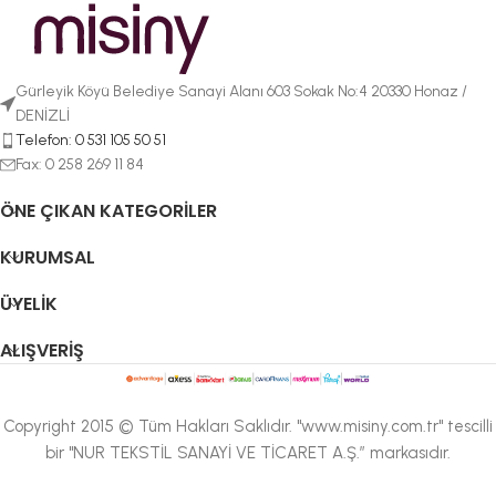
Gürleyik Köyü Belediye Sanayi Alanı 603 Sokak No:4 20330 Honaz /
DENİZLİ
Telefon: 0 531 105 50 51
Fax: 0 258 269 11 84
ÖNE ÇIKAN KATEGORILER
KURUMSAL
ÜYELIK
ALIŞVERIŞ
Copyright 2015 © Tüm Hakları Saklıdır. "www.misiny.com.tr" tescilli
bir "NUR TEKSTİL SANAYİ VE TİCARET A.Ş.” markasıdır.
Misiny-