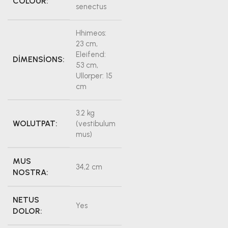
COLOUR:
senectus
Hhimeos:
23 cm,
Eleifend:
DIMENSIONS:
53 cm,
Ullorper: 15
cm
3.2 kg
WOLUTPAT:
(vestibulum
mus)
MUS
34,2 cm
NOSTRA:
NETUS
Yes
DOLOR: