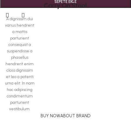
SEPETE EKLE
Carry On Stool
A dignissim dui
varius hendrerit
a mattis
parturient
consequat a
suspendisse a
phasellus
hendrerit enim
class dignissim
et leo a potenti
urna elit. In nam
hac adipiscing
condimentum
parturient
vestibulum.
BUY NOW
ABOUT BRAND