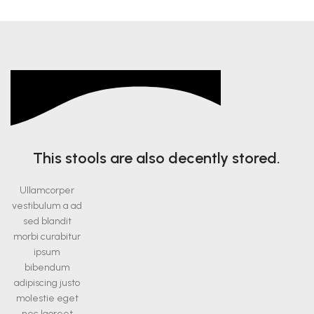
This stools are also decently stored.
Ullamcorper
vestibulum a ad
sed blandit
morbi curabitur
ipsum
bibendum
adipiscing justo
molestie eget
nec laoreet