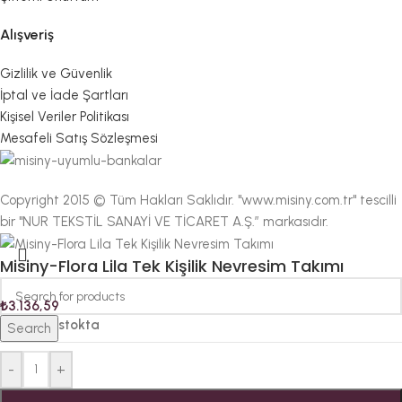
Alışveriş
Gizlilik ve Güvenlik
İptal ve İade Şartları
Kişisel Veriler Politikası
Mesafeli Satış Sözleşmesi
Copyright 2015 © Tüm Hakları Saklıdır. "www.misiny.com.tr" tescilli
bir "NUR TEKSTİL SANAYİ VE TİCARET A.Ş.” markasıdır.
Misiny-Flora Lila Tek Kişilik Nevresim Takımı
₺
3.136,59
5 adet stokta
Search
-
+