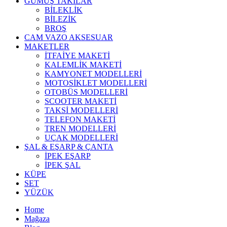
GÜMÜŞ TAKILAR
BİLEKLİK
BİLEZİK
BROŞ
CAM VAZO AKSESUAR
MAKETLER
İTFAİYE MAKETİ
KALEMLİK MAKETİ
KAMYONET MODELLERİ
MOTOSİKLET MODELLERİ
OTOBÜS MODELLERİ
SCOOTER MAKETİ
TAKSİ MODELLERİ
TELEFON MAKETİ
TREN MODELLERİ
UÇAK MODELLERİ
ŞAL & EŞARP & ÇANTA
İPEK EŞARP
İPEK ŞAL
KÜPE
SET
YÜZÜK
Home
Mağaza