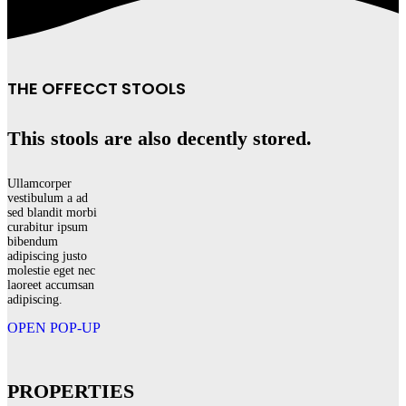
THE OFFECCT STOOLS
This stools are also decently stored.
Ullamcorper
vestibulum a ad
sed blandit morbi
curabitur ipsum
bibendum
adipiscing justo
molestie eget nec
laoreet accumsan
adipiscing.
OPEN POP-UP
PROPERTIES