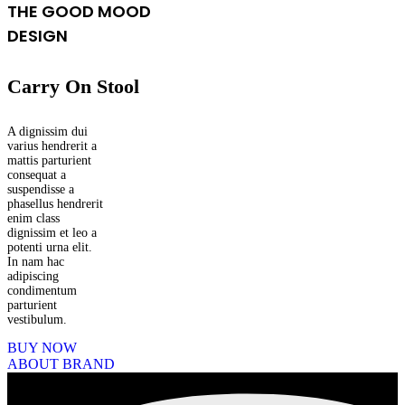
THE GOOD MOOD
DESIGN
Carry On Stool
A dignissim dui
varius hendrerit a
mattis parturient
consequat a
suspendisse a
phasellus hendrerit
enim class
dignissim et leo a
potenti urna elit.
In nam hac
adipiscing
condimentum
parturient
vestibulum.
BUY NOW
ABOUT BRAND