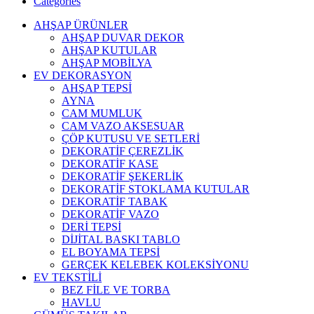
Categories
AHŞAP ÜRÜNLER
AHŞAP DUVAR DEKOR
AHŞAP KUTULAR
AHŞAP MOBİLYA
EV DEKORASYON
AHŞAP TEPSİ
AYNA
CAM MUMLUK
CAM VAZO AKSESUAR
ÇÖP KUTUSU VE SETLERİ
DEKORATİF ÇEREZLİK
DEKORATİF KASE
DEKORATİF ŞEKERLİK
DEKORATİF STOKLAMA KUTULAR
DEKORATİF TABAK
DEKORATİF VAZO
DERİ TEPSİ
DİJİTAL BASKI TABLO
EL BOYAMA TEPSİ
GERÇEK KELEBEK KOLEKSİYONU
EV TEKSTİLİ
BEZ FİLE VE TORBA
HAVLU