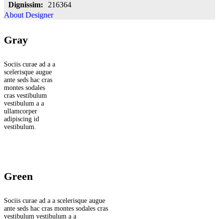
Dignissim:
216364
About Designer
Gray
Sociis curae ad a a
scelerisque augue
ante seds hac cras
montes sodales
cras vestibulum
vestibulum a a
ullamcorper
adipiscing id
vestibulum.
Green
Sociis curae ad a a scelerisque augue
ante seds hac cras montes sodales cras
vestibulum vestibulum a a