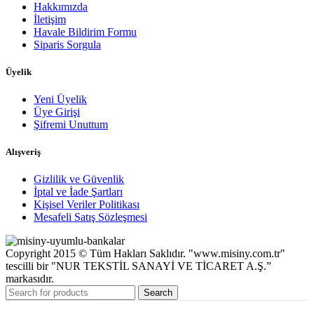
Hakkımızda
İletişim
Havale Bildirim Formu
Siparis Sorgula
Üyelik
Yeni Üyelik
Üye Girişi
Şifremi Unuttum
Alışveriş
Gizlilik ve Güvenlik
İptal ve İade Şartları
Kişisel Veriler Politikası
Mesafeli Satış Sözleşmesi
Copyright 2015 © Tüm Hakları Saklıdır. "www.misiny.com.tr"
tescilli bir "NUR TEKSTİL SANAYİ VE TİCARET A.Ş.”
markasıdır.
Search