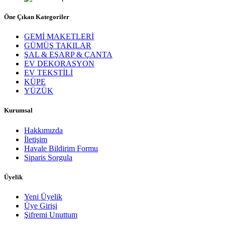
Öne Çıkan Kategoriler
GEMİ MAKETLERİ
GÜMÜŞ TAKILAR
ŞAL & EŞARP & ÇANTA
EV DEKORASYON
EV TEKSTİLİ
KÜPE
YÜZÜK
Kurumsal
Hakkımızda
İletişim
Havale Bildirim Formu
Siparis Sorgula
Üyelik
Yeni Üyelik
Üye Girişi
Şifremi Unuttum