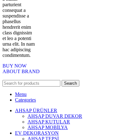
parturient
consequat a
suspendisse a
phasellus
hendrerit enim
class dignissim
et leo a potenti
urna elit. In nam
hac adipiscing
condimentum.
BUY NOW
ABOUT BRAND
Search
Menu
Categories
AHŞAP ÜRÜNLER
AHŞAP DUVAR DEKOR
AHŞAP KUTULAR
AHŞAP MOBİLYA
EV DEKORASYON
AHŞAP TEPSİ