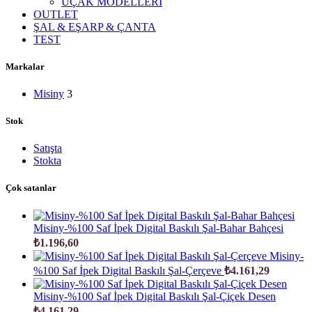
UÇAK MODELLERİ
OUTLET
ŞAL & EŞARP & ÇANTA
TEST
Markalar
Misiny
3
Stok
Satışta
Stokta
Çok satanlar
Misiny-%100 Saf İpek Digital Baskılı Şal-Bahar Bahçesi
₺
1.196,60
Misiny-
%100 Saf İpek Digital Baskılı Şal-Çerçeve
₺
4.161,29
Misiny-%100 Saf İpek Digital Baskılı Şal-Çiçek Desen
₺
4.161,29