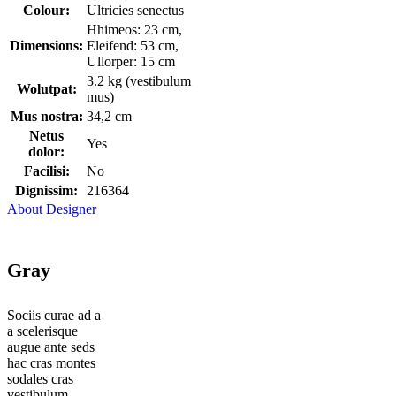
Colour:
Ultricies senectus
Hhimeos: 23 cm,
Dimensions:
Eleifend: 53 cm,
Ullorper: 15 cm
3.2 kg (vestibulum
Wolutpat:
mus)
Mus nostra:
34,2 cm
Netus
Yes
dolor:
Facilisi:
No
Dignissim:
216364
About Designer
Gray
Sociis curae ad a
a scelerisque
augue ante seds
hac cras montes
sodales cras
vestibulum