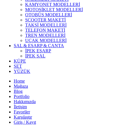
KAMYONET MODELLERİ
MOTOSİKLET MODELLERİ
OTOBÜS MODELLERİ
SCOOTER MAKETİ
TAKSİ MODELLERİ
TELEFON MAKETİ
TREN MODELLERİ
UÇAK MODELLERİ
ŞAL & EŞARP & ÇANTA
İPEK EŞARP
İPEK ŞAL
KÜPE
SET
YÜZÜK
Home
Mağaza
Blog
Portfolio
Hakkımızda
İletişim
Favoriler
Karşılaştır
Giriş / Kayıt