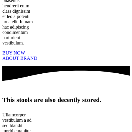
phasellus
hendrerit enim
class dignissim
et leo a potenti
urna elit. In nam
hac adipiscing
condimentum
parturient
vestibulum.
BUY NOW
ABOUT BRAND
This stools are also decently stored.
Ullamcorper
vestibulum a ad
sed blandit
morbi curabitur