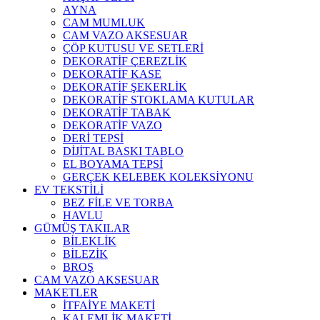
AYNA
CAM MUMLUK
CAM VAZO AKSESUAR
ÇÖP KUTUSU VE SETLERİ
DEKORATİF ÇEREZLİK
DEKORATİF KASE
DEKORATİF ŞEKERLİK
DEKORATİF STOKLAMA KUTULAR
DEKORATİF TABAK
DEKORATİF VAZO
DERİ TEPSİ
DİJİTAL BASKI TABLO
EL BOYAMA TEPSİ
GERÇEK KELEBEK KOLEKSİYONU
EV TEKSTİLİ
BEZ FİLE VE TORBA
HAVLU
GÜMÜŞ TAKILAR
BİLEKLİK
BİLEZİK
BROŞ
CAM VAZO AKSESUAR
MAKETLER
İTFAİYE MAKETİ
KALEMLİK MAKETİ