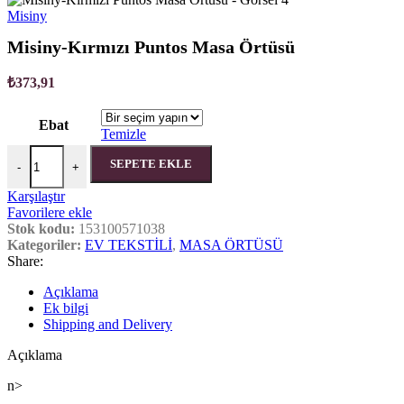
Misiny
Misiny-Kırmızı Puntos Masa Örtüsü
₺
373,91
Ebat
Temizle
Misiny-Kırmızı Puntos Masa Örtüsü adet
SEPETE EKLE
-
+
Karşılaştır
Favorilere ekle
Stok kodu:
153100571038
Kategoriler:
EV TEKSTİLİ
,
MASA ÖRTÜSÜ
Share:
Açıklama
Ek bilgi
Shipping and Delivery
Açıklama
n>