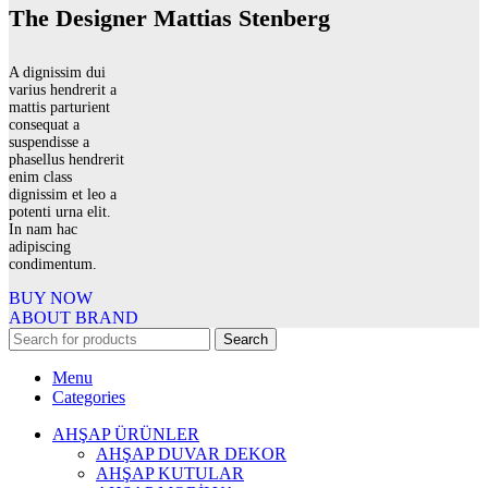
The Designer Mattias Stenberg
A dignissim dui
varius hendrerit a
mattis parturient
consequat a
suspendisse a
phasellus hendrerit
enim class
dignissim et leo a
potenti urna elit.
In nam hac
adipiscing
condimentum.
BUY NOW
ABOUT BRAND
Search
Menu
Categories
AHŞAP ÜRÜNLER
AHŞAP DUVAR DEKOR
AHŞAP KUTULAR