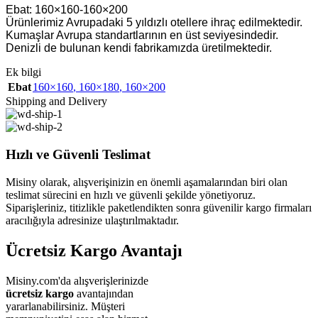
Ebat: 160×160-160×200
Ürünlerimiz Avrupadaki 5 yıldızlı otellere ihraç edilmektedir.
Kumaşlar Avrupa standartlarının en üst seviyesindedir.
Denizli de bulunan kendi fabrikamızda üretilmektedir.
Ek bilgi
Ebat
160×160
,
160×180
,
160×200
Shipping and Delivery
Hızlı ve Güvenli Teslimat
Misiny olarak, alışverişinizin en önemli aşamalarından biri olan
teslimat sürecini en hızlı ve güvenli şekilde yönetiyoruz.
Siparişleriniz, titizlikle paketlendikten sonra güvenilir kargo firmaları
aracılığıyla adresinize ulaştırılmaktadır.
Ücretsiz Kargo Avantajı
Misiny.com'da alışverişlerinizde
ücretsiz kargo
avantajından
yararlanabilirsiniz. Müşteri