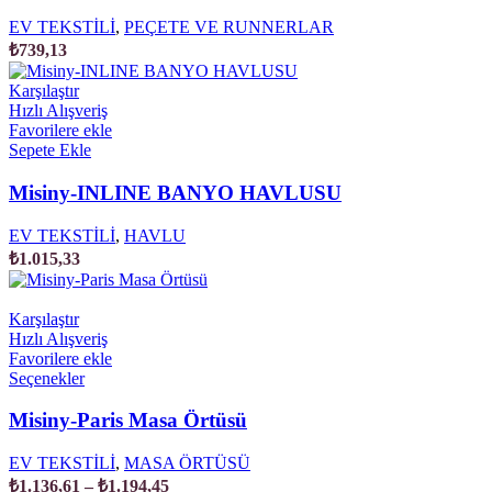
EV TEKSTİLİ
,
PEÇETE VE RUNNERLAR
₺
739,13
Karşılaştır
Hızlı Alışveriş
Favorilere ekle
Sepete Ekle
Misiny-INLINE BANYO HAVLUSU
EV TEKSTİLİ
,
HAVLU
₺
1.015,33
Karşılaştır
Hızlı Alışveriş
Favorilere ekle
Bu
Seçenekler
ürünün
birden
Misiny-Paris Masa Örtüsü
fazla
varyasyonu
EV TEKSTİLİ
,
MASA ÖRTÜSÜ
var.
Fiyat
₺
1.136,61
–
₺
1.194,45