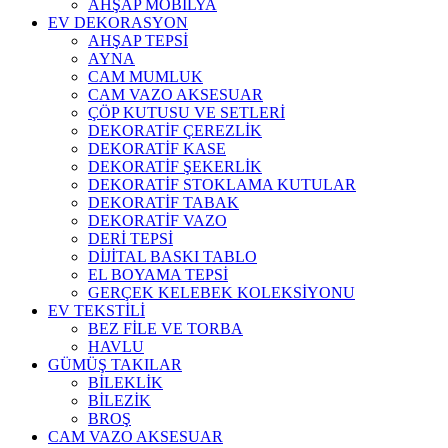
AHŞAP MOBİLYA
EV DEKORASYON
AHŞAP TEPSİ
AYNA
CAM MUMLUK
CAM VAZO AKSESUAR
ÇÖP KUTUSU VE SETLERİ
DEKORATİF ÇEREZLİK
DEKORATİF KASE
DEKORATİF ŞEKERLİK
DEKORATİF STOKLAMA KUTULAR
DEKORATİF TABAK
DEKORATİF VAZO
DERİ TEPSİ
DİJİTAL BASKI TABLO
EL BOYAMA TEPSİ
GERÇEK KELEBEK KOLEKSİYONU
EV TEKSTİLİ
BEZ FİLE VE TORBA
HAVLU
GÜMÜŞ TAKILAR
BİLEKLİK
BİLEZİK
BROŞ
CAM VAZO AKSESUAR