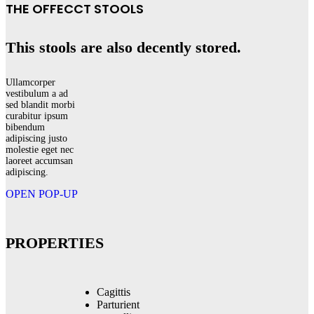
THE OFFECCT STOOLS
This stools are also decently stored.
Ullamcorper
vestibulum a ad
sed blandit morbi
curabitur ipsum
bibendum
adipiscing justo
molestie eget nec
laoreet accumsan
adipiscing.
OPEN POP-UP
PROPERTIES
Cagittis
Parturient