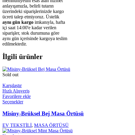
memnuniyetini esas alan hizmet
anlayışımızla, belirli tutarın
üzerindeki siparişlerinizde kargo
ücreti talep etmiyoruz. Üstelik
aynı gün kargo
imkanıyla, hafta
içi saat 14:00'e kadar verilen
siparişler, stok durumuna göre
aynı gün içerisinde kargoya teslim
edilmektedir.
İlgili ürünler
Sold out
Karşılaştır
Hızlı Alışveriş
Favorilere ekle
Bu
Seçenekler
ürünün
birden
Misiny-Brüksel Bej Masa Örtüsü
fazla
varyasyonu
EV TEKSTİLİ
,
MASA ÖRTÜSÜ
var.
Seçenekler