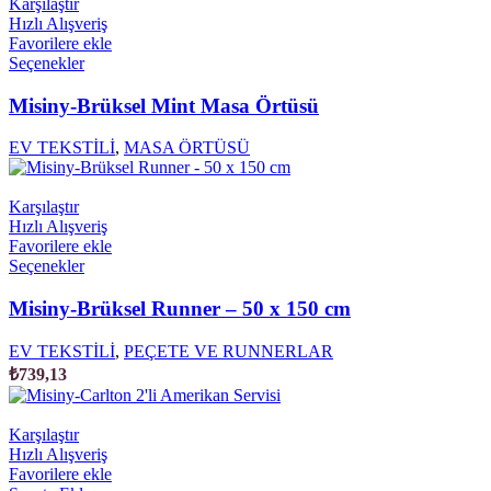
Karşılaştır
ürün
Hızlı Alışveriş
sayfasından
Favorilere ekle
seçilebilir
Bu
Seçenekler
ürünün
birden
Misiny-Brüksel Mint Masa Örtüsü
fazla
varyasyonu
EV TEKSTİLİ
,
MASA ÖRTÜSÜ
var.
Seçenekler
ürün
Karşılaştır
sayfasından
Hızlı Alışveriş
seçilebilir
Favorilere ekle
Bu
Seçenekler
ürünün
birden
Misiny-Brüksel Runner – 50 x 150 cm
fazla
varyasyonu
EV TEKSTİLİ
,
PEÇETE VE RUNNERLAR
var.
₺
739,13
Seçenekler
ürün
sayfasından
Karşılaştır
seçilebilir
Hızlı Alışveriş
Favorilere ekle