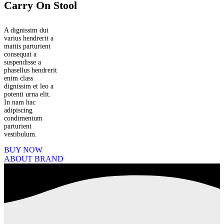
Carry On Stool
A dignissim dui
varius hendrerit a
mattis parturient
consequat a
suspendisse a
phasellus hendrerit
enim class
dignissim et leo a
potenti urna elit.
In nam hac
adipiscing
condimentum
parturient
vestibulum.
BUY NOW
ABOUT BRAND