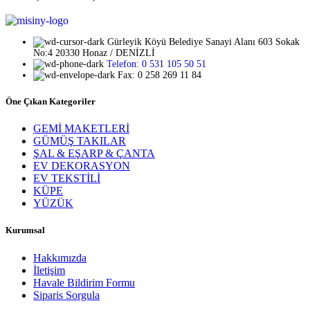
Seçenekler
aralığı:
ürün
₺1.136,61
sayfasından
-
seçilebilir
Gürleyik Köyü Belediye Sanayi Alanı 603 Sokak
₺1.194,45
No:4 20330 Honaz / DENİZLİ
Telefon: 0 531 105 50 51
Fax: 0 258 269 11 84
Öne Çıkan Kategoriler
GEMİ MAKETLERİ
GÜMÜŞ TAKILAR
ŞAL & EŞARP & ÇANTA
EV DEKORASYON
EV TEKSTİLİ
KÜPE
YÜZÜK
Kurumsal
Hakkımızda
İletişim
Havale Bildirim Formu
Siparis Sorgula