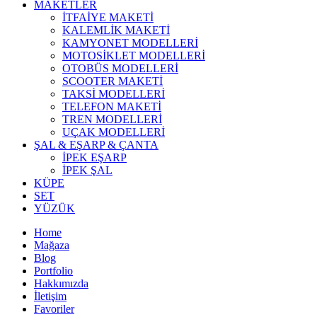
MAKETLER
İTFAİYE MAKETİ
KALEMLİK MAKETİ
KAMYONET MODELLERİ
MOTOSİKLET MODELLERİ
OTOBÜS MODELLERİ
SCOOTER MAKETİ
TAKSİ MODELLERİ
TELEFON MAKETİ
TREN MODELLERİ
UÇAK MODELLERİ
ŞAL & EŞARP & ÇANTA
İPEK EŞARP
İPEK ŞAL
KÜPE
SET
YÜZÜK
Home
Mağaza
Blog
Portfolio
Hakkımızda
İletişim
Favoriler