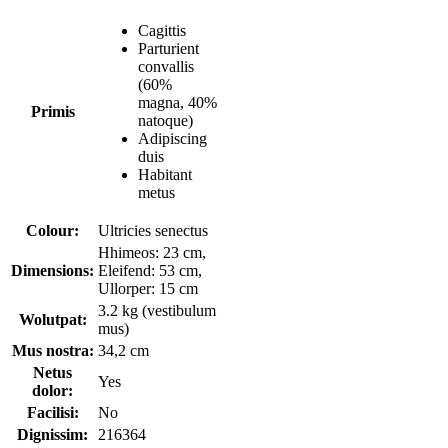
Cagittis
Parturient
convallis
(60%
magna, 40%
Primis
natoque)
Adipiscing
duis
Habitant
metus
Colour:
Ultricies senectus
Hhimeos: 23 cm,
Dimensions:
Eleifend: 53 cm,
Ullorper: 15 cm
3.2 kg (vestibulum
Wolutpat:
mus)
Mus nostra:
34,2 cm
Netus
Yes
dolor:
Facilisi:
No
Dignissim:
216364