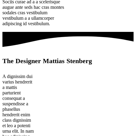
Sociis curae ad a a scelerisque
augue ante seds hac cras montes
sodales cras vestibulum
vestibulum a a ullamcorper
adipiscing id vestibulum.
The Designer Mattias Stenberg
A dignissim dui
varius hendrerit
a mattis
parturient
consequat a
suspendisse a
phasellus
hendrerit enim
class dignissim
et leo a potenti
urna elit. In nam