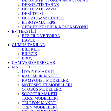
DEKORATİF STOKLAMA KUTULAR
DEKORATİF TABAK
DEKORATİF VAZO
DERİ TEPSİ
DİJİTAL BASKI TABLO
EL BOYAMA TEPSİ
GERÇEK KELEBEK KOLEKSİYONU
EV TEKSTİLİ
BEZ FİLE VE TORBA
HAVLU
GÜMÜŞ TAKILAR
BİLEKLİK
BİLEZİK
BROŞ
CAM VAZO AKSESUAR
MAKETLER
İTFAİYE MAKETİ
KALEMLİK MAKETİ
KAMYONET MODELLERİ
MOTOSİKLET MODELLERİ
OTOBÜS MODELLERİ
SCOOTER MAKETİ
TAKSİ MODELLERİ
TELEFON MAKETİ
TREN MODELLERİ