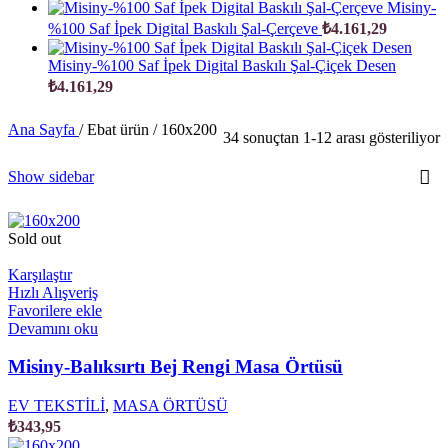
Misiny-
%100 Saf İpek Digital Baskılı Şal-Çerçeve
₺
4.161,29
Misiny-%100 Saf İpek Digital Baskılı Şal-Çiçek Desen
₺
4.161,29
Ana Sayfa
/
Ebat ürün
/
160x200
34 sonuçtan 1-12 arası gösteriliyor
Show sidebar
Sold out
Karşılaştır
Hızlı Alışveriş
Favorilere ekle
Devamını oku
Misiny-Balıksırtı Bej Rengi Masa Örtüsü
EV TEKSTİLİ
,
MASA ÖRTÜSÜ
₺
343,95