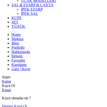
UÇAK MODELLERİ
ŞAL & EŞARP & ÇANTA
İPEK EŞARP
İPEK ŞAL
KÜPE
SET
YÜZÜK
Home
Mağaza
Blog
Portfolio
Hakkımızda
İletişim
Favoriler
Karşılaştır
Giriş / Kayıt
Sepet
Kapat
Kayıt Ol
Kapat
Kayıt olmadın mı ?
Hemen Kayıt Ol