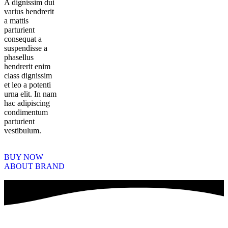
A dignissim dui
varius hendrerit
a mattis
parturient
consequat a
suspendisse a
phasellus
hendrerit enim
class dignissim
et leo a potenti
urna elit. In nam
hac adipiscing
condimentum
parturient
vestibulum.
BUY NOW
ABOUT BRAND