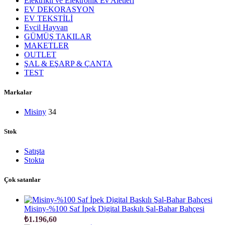
Elektrikli ve Elektronik Ev Aletleri
EV DEKORASYON
EV TEKSTİLİ
Evcil Hayvan
GÜMÜŞ TAKILAR
MAKETLER
OUTLET
ŞAL & EŞARP & ÇANTA
TEST
Markalar
Misiny
34
Stok
Satışta
Stokta
Çok satanlar
Misiny-%100 Saf İpek Digital Baskılı Şal-Bahar Bahçesi
₺
1.196,60