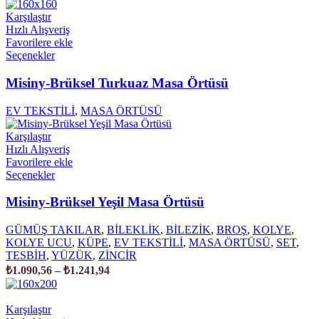
Karşılaştır
Hızlı Alışveriş
Favorilere ekle
Seçenekler
Misiny-Brüksel Turkuaz Masa Örtüsü
EV TEKSTİLİ
,
MASA ÖRTÜSÜ
Karşılaştır
Hızlı Alışveriş
Favorilere ekle
Seçenekler
Misiny-Brüksel Yeşil Masa Örtüsü
GÜMÜŞ TAKILAR
,
BİLEKLİK
,
BİLEZİK
,
BROŞ
,
KOLYE
,
KOLYE UCU
,
KÜPE
,
EV TEKSTİLİ
,
MASA ÖRTÜSÜ
,
SET
,
TESBİH
,
YÜZÜK
,
ZİNCİR
₺
1.090,56
–
₺
1.241,94
Karşılaştır