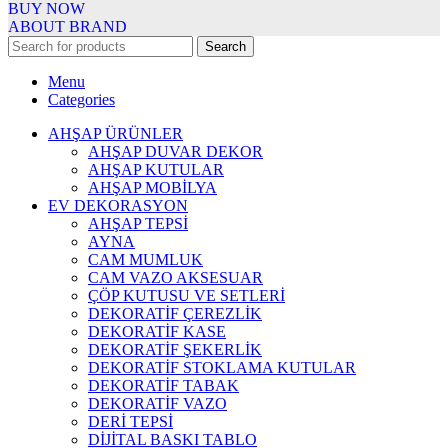
BUY NOW
ABOUT BRAND
Search
Menu
Categories
AHŞAP ÜRÜNLER
AHŞAP DUVAR DEKOR
AHŞAP KUTULAR
AHŞAP MOBİLYA
EV DEKORASYON
AHŞAP TEPSİ
AYNA
CAM MUMLUK
CAM VAZO AKSESUAR
ÇÖP KUTUSU VE SETLERİ
DEKORATİF ÇEREZLİK
DEKORATİF KASE
DEKORATİF ŞEKERLİK
DEKORATİF STOKLAMA KUTULAR
DEKORATİF TABAK
DEKORATİF VAZO
DERİ TEPSİ
DİJİTAL BASKI TABLO