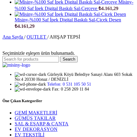
Misiny-
%100 Saf İpek Digital Baskılı Şal-Çerçeve
₺
4.161,29
Misiny-%100 Saf İpek Digital Baskılı Şal-Çiçek Desen
₺
4.161,29
Ana Sayfa
/
OUTLET
/
AHŞAP TEPSİ
Seçiminizle eşleşen ürün bulunamadı.
Search
Gürleyik Köyü Belediye Sanayi Alanı 603 Sokak
No:4 20330 Honaz / DENİZLİ
Telefon: 0 531 105 50 51
Fax: 0 258 269 11 84
Öne Çıkan Kategoriler
GEMİ MAKETLERİ
GÜMÜŞ TAKILAR
ŞAL & EŞARP & ÇANTA
EV DEKORASYON
EV TEKSTİLİ