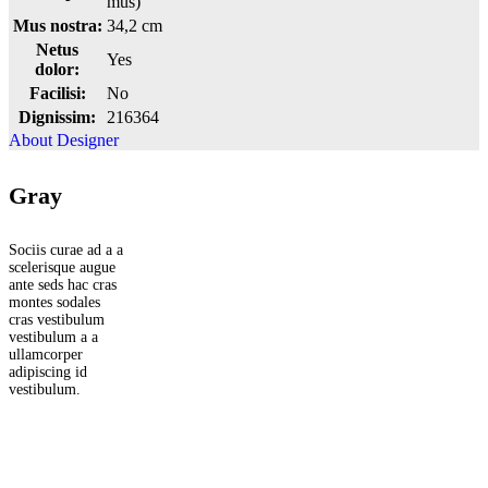
mus)
Mus nostra:
34,2 cm
Netus
Yes
dolor:
Facilisi:
No
Dignissim:
216364
About Designer
Gray
Sociis curae ad a a
scelerisque augue
ante seds hac cras
montes sodales
cras vestibulum
vestibulum a a
ullamcorper
adipiscing id
vestibulum.