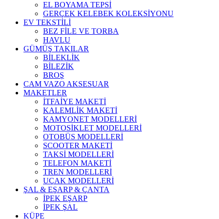
EL BOYAMA TEPSİ
GERÇEK KELEBEK KOLEKSİYONU
EV TEKSTİLİ
BEZ FİLE VE TORBA
HAVLU
GÜMÜŞ TAKILAR
BİLEKLİK
BİLEZİK
BROŞ
CAM VAZO AKSESUAR
MAKETLER
İTFAİYE MAKETİ
KALEMLİK MAKETİ
KAMYONET MODELLERİ
MOTOSİKLET MODELLERİ
OTOBÜS MODELLERİ
SCOOTER MAKETİ
TAKSİ MODELLERİ
TELEFON MAKETİ
TREN MODELLERİ
UÇAK MODELLERİ
ŞAL & EŞARP & ÇANTA
İPEK EŞARP
İPEK ŞAL
KÜPE