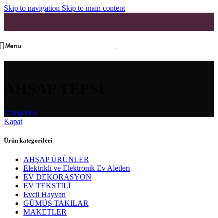
Skip to navigation
Skip to main content
Menu
AHŞAP TEPSİ
Categories
Kapat
Ürün kategorileri
AHŞAP ÜRÜNLER
Elektrikli ve Elektronik Ev Aletleri
EV DEKORASYON
EV TEKSTİLİ
Evcil Hayvan
GÜMÜŞ TAKILAR
MAKETLER