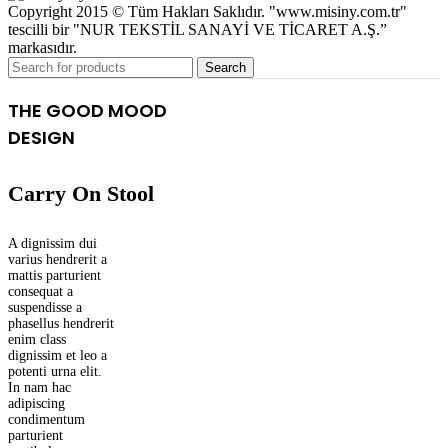
Copyright 2015 © Tüm Hakları Saklıdır. "www.misiny.com.tr"
tescilli bir "NUR TEKSTİL SANAYİ VE TİCARET A.Ş.”
markasıdır.
Search
THE GOOD MOOD
DESIGN
Carry On Stool
A dignissim dui
varius hendrerit a
mattis parturient
consequat a
suspendisse a
phasellus hendrerit
enim class
dignissim et leo a
potenti urna elit.
In nam hac
adipiscing
condimentum
parturient