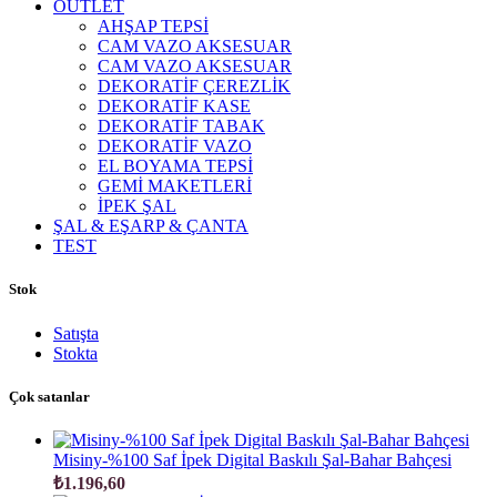
OUTLET
AHŞAP TEPSİ
CAM VAZO AKSESUAR
CAM VAZO AKSESUAR
DEKORATİF ÇEREZLİK
DEKORATİF KASE
DEKORATİF TABAK
DEKORATİF VAZO
EL BOYAMA TEPSİ
GEMİ MAKETLERİ
İPEK ŞAL
ŞAL & EŞARP & ÇANTA
TEST
Stok
Satışta
Stokta
Çok satanlar
Misiny-%100 Saf İpek Digital Baskılı Şal-Bahar Bahçesi
₺
1.196,60