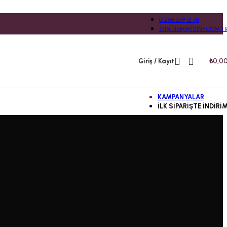
0 258 269 12 78
SIPARIS@MISINY.COM.T
Giriş / Kayıt
₺
0,0
KAMPANYALAR
İLK SIPARIŞTE İNDIRI