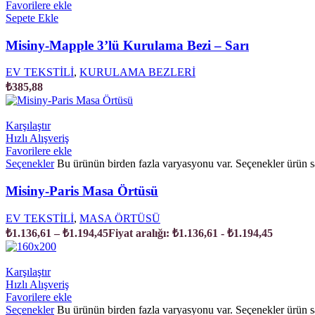
Favorilere ekle
Sepete Ekle
Misiny-Mapple 3’lü Kurulama Bezi – Sarı
EV TEKSTİLİ
,
KURULAMA BEZLERİ
₺
385,88
Karşılaştır
Hızlı Alışveriş
Favorilere ekle
Seçenekler
Bu ürünün birden fazla varyasyonu var. Seçenekler ürün sa
Misiny-Paris Masa Örtüsü
EV TEKSTİLİ
,
MASA ÖRTÜSÜ
₺
1.136,61
–
₺
1.194,45
Fiyat aralığı: ₺1.136,61 - ₺1.194,45
Karşılaştır
Hızlı Alışveriş
Favorilere ekle
Seçenekler
Bu ürünün birden fazla varyasyonu var. Seçenekler ürün sa