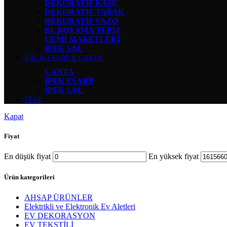
DEKORATİF KASE
DEKORATİF TABAK
DEKORATİF VAZO
EL BOYAMA TEPSİ
GEMİ MAKETLERİ
İPEK ŞAL
ŞAL & EŞARP & ÇANTA
ÇANTA
İPEK EŞARP
İPEK ŞAL
TEST
Kapat
Fiyat
En düşük fiyat
En yüksek fiyat
Ürün kategorileri
AHŞAP ÜRÜNLER
Elektrikli ve Elektronik Ev Aletleri
EV DEKORASYON
EV TEKSTİLİ