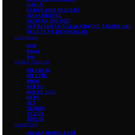
HAVLU
KURULAMA BEZLERİ
MASA ÖRTÜSÜ
MUTFAK ÖNLÜĞÜ
NEVRESİM VE YATAK ÖRTÜSÜ TAKIMLARI
PEÇETE VE RUNNERLAR
Evcil Hayvan
Kedi
Köpek
Kuş
GÜMÜŞ TAKILAR
BİLEKLİK
BİLEZİK
BROŞ
KOLYE
KOLYE UCU
KÜPE
SET
TESBİH
YÜZÜK
ZİNCİR
MAKETLER
ARABA MODELLERİ