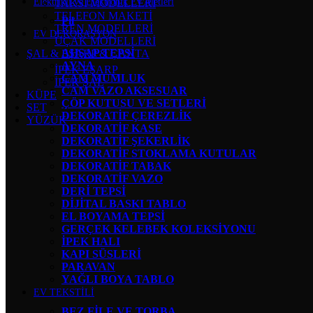
Elektrikli ve Elektronik Ev Aletleri
TAKSİ MODELLERİ
TELEFON MAKETİ
Pil
TREN MODELLERİ
EV DEKORASYON
UÇAK MODELLERİ
AHŞAP TEPSİ
ŞAL & EŞARP & ÇANTA
AYNA
İPEK EŞARP
CAM MUMLUK
İPEK ŞAL
CAM VAZO AKSESUAR
KÜPE
ÇÖP KUTUSU VE SETLERİ
SET
DEKORATİF ÇEREZLİK
YÜZÜK
DEKORATİF KASE
DEKORATİF ŞEKERLİK
DEKORATİF STOKLAMA KUTULAR
DEKORATİF TABAK
DEKORATİF VAZO
DERİ TEPSİ
DİJİTAL BASKI TABLO
EL BOYAMA TEPSİ
GERÇEK KELEBEK KOLEKSİYONU
İPEK HALI
KAPI SÜSLERİ
PARAVAN
YAĞLI BOYA TABLO
EV TEKSTİLİ
BEZ FİLE VE TORBA