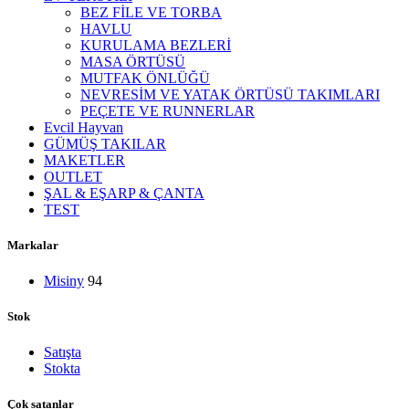
BEZ FİLE VE TORBA
HAVLU
KURULAMA BEZLERİ
MASA ÖRTÜSÜ
MUTFAK ÖNLÜĞÜ
NEVRESİM VE YATAK ÖRTÜSÜ TAKIMLARI
PEÇETE VE RUNNERLAR
Evcil Hayvan
GÜMÜŞ TAKILAR
MAKETLER
OUTLET
ŞAL & EŞARP & ÇANTA
TEST
Markalar
Misiny
94
Stok
Satışta
Stokta
Çok satanlar