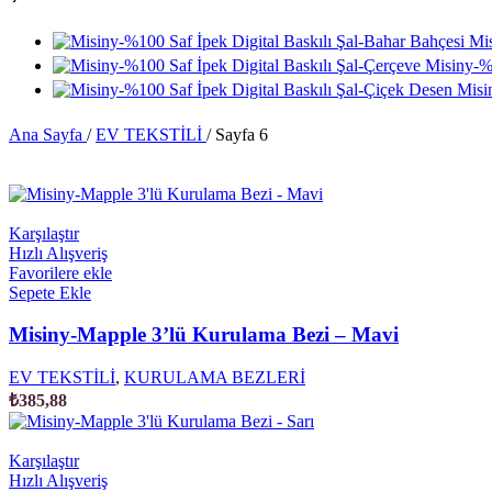
Mis
Misiny-%1
Misi
Ana Sayfa
/
EV TEKSTİLİ
/
Sayfa 6
Karşılaştır
Hızlı Alışveriş
Favorilere ekle
Sepete Ekle
Misiny-Mapple 3’lü Kurulama Bezi – Mavi
EV TEKSTİLİ
,
KURULAMA BEZLERİ
₺
385,88
Karşılaştır
Hızlı Alışveriş