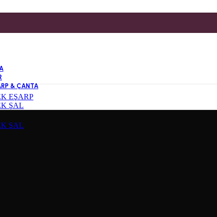
A
R
ARP & ÇANTA
EK EŞARP
EK ŞAL
EK ŞAL