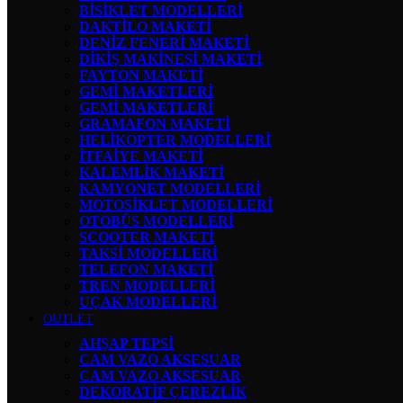
BİSİKLET MODELLERİ
DAKTİLO MAKETİ
DENİZ FENERİ MAKETİ
DİKİŞ MAKİNESİ MAKETİ
FAYTON MAKETİ
GEMİ MAKETLERİ
GEMİ MAKETLERİ
GRAMAFON MAKETİ
HELİKOPTER MODELLERİ
İTFAİYE MAKETİ
KALEMLİK MAKETİ
KAMYONET MODELLERİ
MOTOSİKLET MODELLERİ
OTOBÜS MODELLERİ
SCOOTER MAKETİ
TAKSİ MODELLERİ
TELEFON MAKETİ
TREN MODELLERİ
UÇAK MODELLERİ
OUTLET
AHŞAP TEPSİ
CAM VAZO AKSESUAR
CAM VAZO AKSESUAR
DEKORATİF ÇEREZLİK