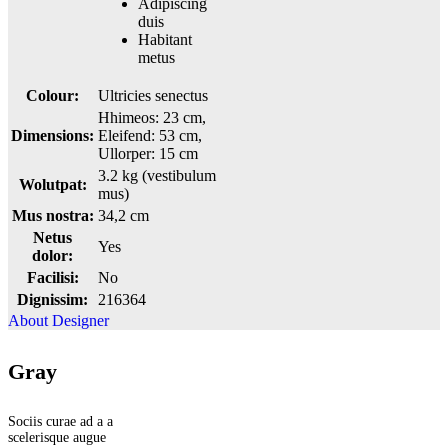
Adipiscing
duis
Habitant
metus
Colour:
Ultricies senectus
Hhimeos: 23 cm,
Dimensions:
Eleifend: 53 cm,
Ullorper: 15 cm
3.2 kg (vestibulum
Wolutpat:
mus)
Mus nostra:
34,2 cm
Netus
Yes
dolor:
Facilisi:
No
Dignissim:
216364
About Designer
Gray
Sociis curae ad a a
scelerisque augue