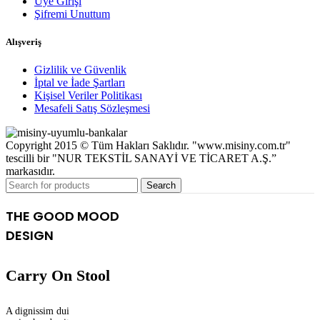
Üye Girişi
Şifremi Unuttum
Alışveriş
Gizlilik ve Güvenlik
İptal ve İade Şartları
Kişisel Veriler Politikası
Mesafeli Satış Sözleşmesi
Copyright 2015 © Tüm Hakları Saklıdır. "www.misiny.com.tr"
tescilli bir "NUR TEKSTİL SANAYİ VE TİCARET A.Ş.”
markasıdır.
Search
THE GOOD MOOD
DESIGN
Carry On Stool
A dignissim dui