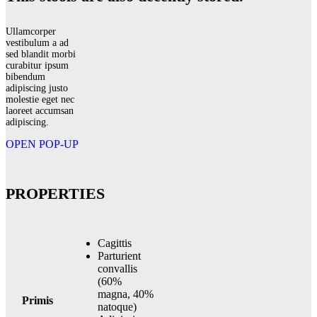
Ullamcorper
vestibulum a ad
sed blandit morbi
curabitur ipsum
bibendum
adipiscing justo
molestie eget nec
laoreet accumsan
adipiscing.
OPEN POP-UP
PROPERTIES
Cagittis
Parturient
convallis
(60%
magna, 40%
Primis
natoque)