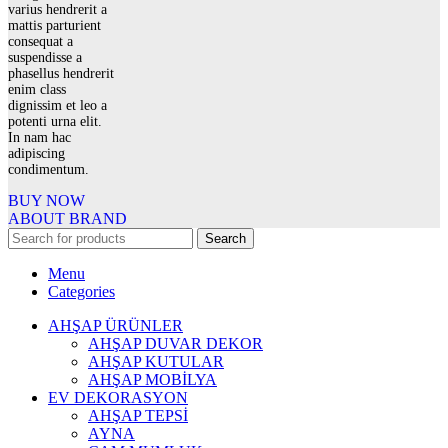
varius hendrerit a
mattis parturient
consequat a
suspendisse a
phasellus hendrerit
enim class
dignissim et leo a
potenti urna elit.
In nam hac
adipiscing
condimentum.
BUY NOW
ABOUT BRAND
Search
Menu
Categories
AHŞAP ÜRÜNLER
AHŞAP DUVAR DEKOR
AHŞAP KUTULAR
AHŞAP MOBİLYA
EV DEKORASYON
AHŞAP TEPSİ
AYNA