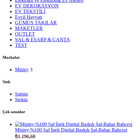
Elektrikli ve Elektronik Ev Aletleri
EV DEKORASYON
EV TEKSTİLİ
Evcil Hayvan
GÜMÜŞ TAKILAR
MAKETLER
OUTLET
ŞAL & EŞARP & ÇANTA
TEST
Markalar
Misiny
3
Stok
Satışta
Stokta
Çok satanlar
Misiny-%100 Saf İpek Digital Baskılı Şal-Bahar Bahçesi
₺
1.196,60