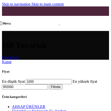
Skip to navigation
Skip to main content
Menu
160 Yuvarlak
Categories
Kapat
Fiyat
En düşük fiyat
En yüksek fiyat
Filtrele
Ürün kategorileri
AHŞAP ÜRÜNLER