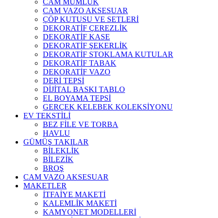
CAM MUMLUK
CAM VAZO AKSESUAR
ÇÖP KUTUSU VE SETLERİ
DEKORATİF ÇEREZLİK
DEKORATİF KASE
DEKORATİF ŞEKERLİK
DEKORATİF STOKLAMA KUTULAR
DEKORATİF TABAK
DEKORATİF VAZO
DERİ TEPSİ
DİJİTAL BASKI TABLO
EL BOYAMA TEPSİ
GERÇEK KELEBEK KOLEKSİYONU
EV TEKSTİLİ
BEZ FİLE VE TORBA
HAVLU
GÜMÜŞ TAKILAR
BİLEKLİK
BİLEZİK
BROŞ
CAM VAZO AKSESUAR
MAKETLER
İTFAİYE MAKETİ
KALEMLİK MAKETİ
KAMYONET MODELLERİ