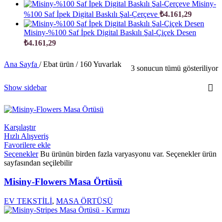
Misiny-
%100 Saf İpek Digital Baskılı Şal-Çerçeve
₺
4.161,29
Misiny-%100 Saf İpek Digital Baskılı Şal-Çiçek Desen
₺
4.161,29
Ana Sayfa
/
Ebat ürün
/
160 Yuvarlak
3 sonucun tümü gösteriliyor
Show sidebar
Karşılaştır
Hızlı Alışveriş
Favorilere ekle
Seçenekler
Bu ürünün birden fazla varyasyonu var. Seçenekler ürün
sayfasından seçilebilir
Misiny-Flowers Masa Örtüsü
EV TEKSTİLİ
,
MASA ÖRTÜSÜ