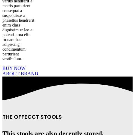
varius hendrerit a
mattis parturient
consequat a
suspendisse a
phasellus hendrerit
enim class
dignissim et leo a
potenti urna elit.
In nam hac
adipiscing
condimentum
parturient
vestibulum.
BUY NOW
ABOUT BRAND
THE OFFECCT STOOLS
This stools are also decently stored.