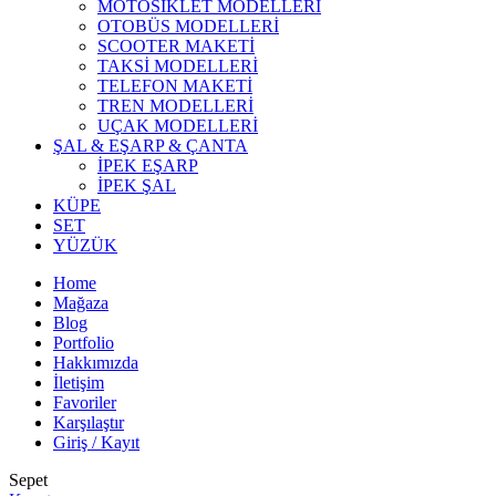
MOTOSİKLET MODELLERİ
OTOBÜS MODELLERİ
SCOOTER MAKETİ
TAKSİ MODELLERİ
TELEFON MAKETİ
TREN MODELLERİ
UÇAK MODELLERİ
ŞAL & EŞARP & ÇANTA
İPEK EŞARP
İPEK ŞAL
KÜPE
SET
YÜZÜK
Home
Mağaza
Blog
Portfolio
Hakkımızda
İletişim
Favoriler
Karşılaştır
Giriş / Kayıt
Sepet