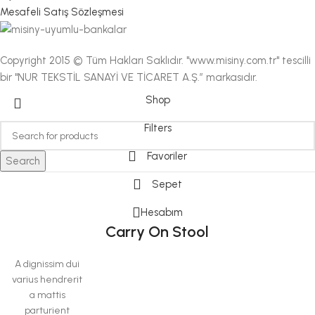
Mesafeli Satış Sözleşmesi
Copyright 2015 © Tüm Hakları Saklıdır. "www.misiny.com.tr" tescilli
bir "NUR TEKSTİL SANAYİ VE TİCARET A.Ş.” markasıdır.
Shop
Filters
Favoriler
Search
Sepet
Hesabım
Carry On Stool
A dignissim dui
varius hendrerit
a mattis
parturient