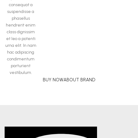
consequat a
suspendisse a
phasellus
hendrerit enim
class dignissim
et leo a potenti
urna elit. In nam
hac adipiscing
condimentum
parturient
vestibulum.
BUY NOW
ABOUT BRAND