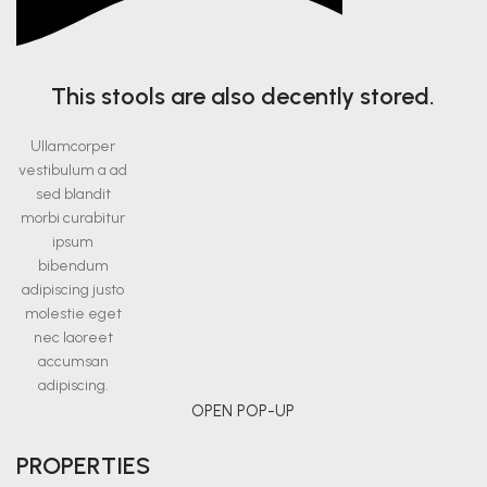
This stools are also decently stored.
Ullamcorper
vestibulum a ad
sed blandit
morbi curabitur
ipsum
bibendum
adipiscing justo
molestie eget
nec laoreet
accumsan
adipiscing.
OPEN POP-UP
PROPERTIES