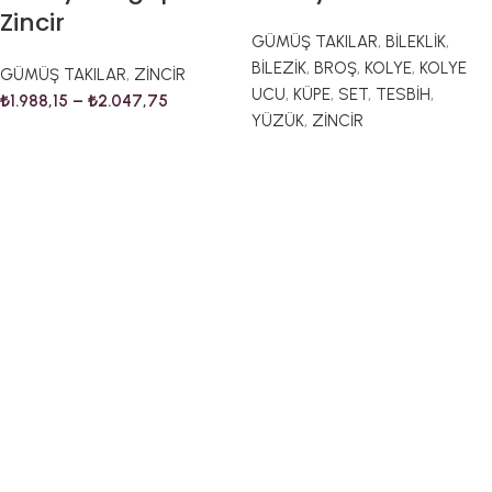
Zincir
GÜMÜŞ TAKILAR
,
BİLEKLİK
,
BİLEZİK
,
BROŞ
,
KOLYE
,
KOLYE
GÜMÜŞ TAKILAR
,
ZİNCİR
UCU
,
KÜPE
,
SET
,
TESBİH
,
₺
1.988,15
–
₺
2.047,75
YÜZÜK
,
ZİNCİR