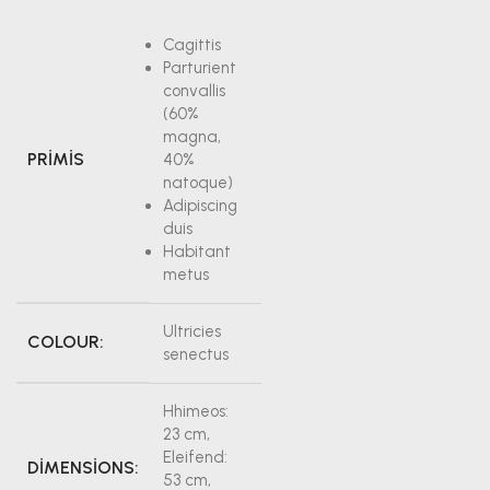
Cagittis
Parturient
convallis
(60%
magna,
PRIMIS
40%
natoque)
Adipiscing
duis
Habitant
metus
Ultricies
COLOUR:
senectus
Hhimeos:
23 cm,
Eleifend:
DIMENSIONS:
53 cm,