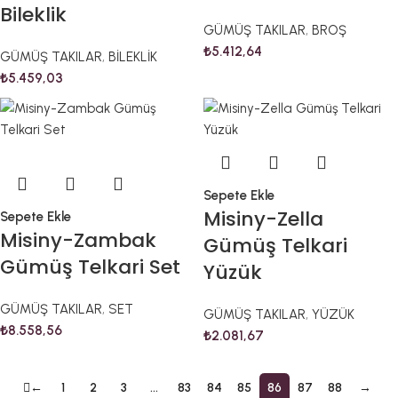
Bileklik
GÜMÜŞ TAKILAR
,
BROŞ
₺
5.412,64
GÜMÜŞ TAKILAR
,
BİLEKLİK
₺
5.459,03
Sepete Ekle
Misiny-Zella
Sepete Ekle
Misiny-Zambak
Gümüş Telkari
Gümüş Telkari Set
Yüzük
GÜMÜŞ TAKILAR
,
SET
GÜMÜŞ TAKILAR
,
YÜZÜK
₺
8.558,56
₺
2.081,67
←
1
2
3
…
83
84
85
86
87
88
→