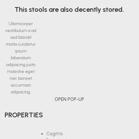
This stools are also decently stored.
Ullamcorper
vestibulum a ad
sed blandit
morbi curabitur
ipsum
bibendum
adipiscing justo
molestie eget
nec laoreet
accumsan
adipiscing.
OPEN POP-UP
PROPERTIES
Cagittis