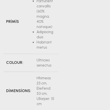
Parturient
convallis
(60%
magna,
PRIMIS
40%
natoque)
Adipiscing
duis
Habitant
metus
Ultricies
COLOUR:
senectus
Hhimeos:
23 cm,
Eleifend:
DIMENSIONS:
53 cm,
Ullorper: 15
cm