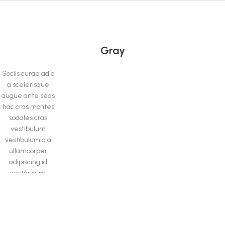
Gray
Sociis curae ad a
a scelerisque
augue ante seds
hac cras montes
sodales cras
vestibulum
vestibulum a a
ullamcorper
adipiscing id
vestibulum.
Green
Sociis curae ad a a scelerisque