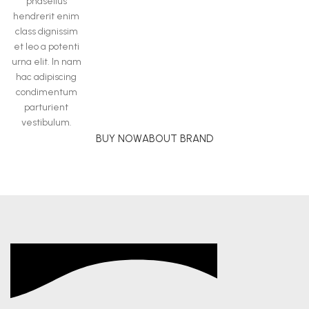
phasellus
hendrerit enim
class dignissim
et leo a potenti
urna elit. In nam
hac adipiscing
condimentum
parturient
vestibulum.
BUY NOW
ABOUT BRAND