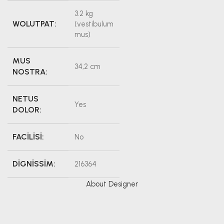
3.2 kg
WOLUTPAT:
(vestibulum
mus)
MUS
34,2 cm
NOSTRA:
NETUS
Yes
DOLOR:
FACILISI:
No
DIGNISSIM:
216364
About Designer