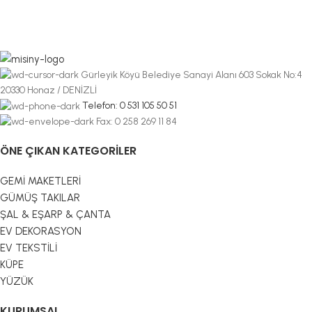
Gürleyik Köyü Belediye Sanayi Alanı 603 Sokak No:4
20330 Honaz / DENİZLİ
Telefon: 0 531 105 50 51
Fax: 0 258 269 11 84
ÖNE ÇIKAN KATEGORILER
GEMİ MAKETLERİ
GÜMÜŞ TAKILAR
ŞAL & EŞARP & ÇANTA
EV DEKORASYON
EV TEKSTİLİ
KÜPE
YÜZÜK
KURUMSAL