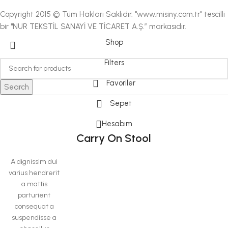
Copyright 2015 © Tüm Hakları Saklıdır. "www.misiny.com.tr" tescilli
bir "NUR TEKSTİL SANAYİ VE TİCARET A.Ş.” markasıdır.
Shop
Filters
Favoriler
Search
Sepet
Hesabım
Carry On Stool
A dignissim dui
varius hendrerit
a mattis
parturient
consequat a
suspendisse a