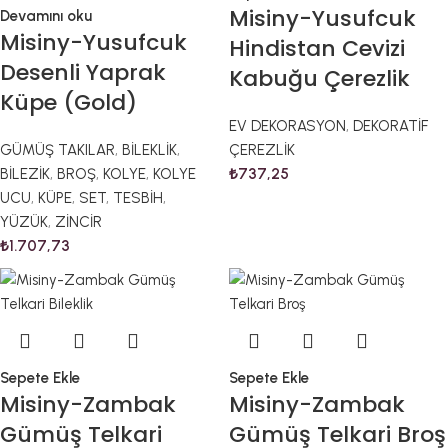
Misiny-Yusufcuk
Devamını oku
Misiny-Yusufcuk
Hindistan Cevizi
Desenli Yaprak
Kabuğu Çerezlik
Küpe (Gold)
EV DEKORASYON
,
DEKORATİF
GÜMÜŞ TAKILAR
,
BİLEKLİK
,
ÇEREZLİK
BİLEZİK
,
BROŞ
,
KOLYE
,
KOLYE
₺
737,25
UCU
,
KÜPE
,
SET
,
TESBİH
,
YÜZÜK
,
ZİNCİR
₺
1.707,73
Sepete Ekle
Sepete Ekle
Misiny-Zambak
Misiny-Zambak
Gümüş Telkari
Gümüş Telkari Broş